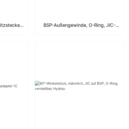
tzstecker,
BSP-Außengewinde, O-Ring, JIC-
er 9B
Innengewinde, 74°-Sitz, hydraulische
Ad