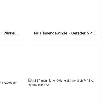
°-Winkel-
NPT-Innengewinde - Gerader NPT-
t NPT-
Hydraulikadapter mit Innengewinde
55