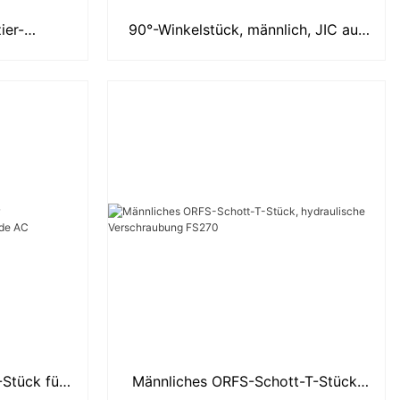
ier-
90°-Winkelstück, männlich, JIC auf
 1C
BSP, O-Ring, verstellbar, Hydrau
-Stück für
Männliches ORFS-Schott-T-Stück,