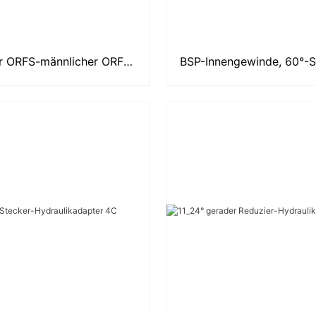
r ORFS-männlicher ORFS-
BSP-Innengewinde, 60°-Si
nkel-Hydraulikadapter
hydraulischer Adapt