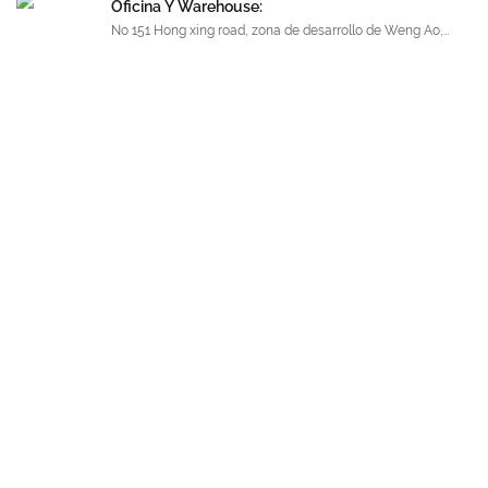
Oficina Y Warehouse:
No 151 Hong xing road, zona de desarrollo de Weng Ao,
distrito de Chun Hu, Feng Hua, Ningbo. ¡China!315506