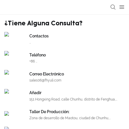
¿Tiene Alguna Consulta?
Contactos
fenny el
Teléfono
+86
15706836862
Correo Electrónico
sales06@fhyuli.com
Añadir
151 Hongxing Road, calle Chunhu, distrito de Fenghua,
ciudad de Ningbo, provincia de Zhejiang, China, 315506
Taller De Producción:
Zona de desarrollo de Maotou, ciudad de Chunhu,
Fenghua, Ningbo, China 315518