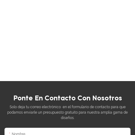
Ponte En Contacto Con Nosotros
Solo deja tu correo electrónico en el formulario de contacto para que
podamos enviarle un presupuesto gratuito para nuestra amplia gama de
diseños.
Nombre