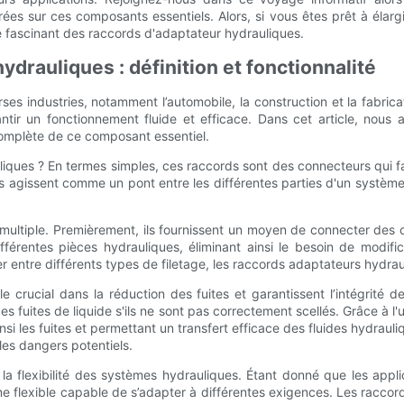
es sur ces composants essentiels. Alors, si vous êtes prêt à élarg
e fascinant des raccords d'adaptateur hydrauliques.
drauliques : définition et fonctionnalité
ses industries, notamment l’automobile, la construction et la fabri
ir un fonctionnement fluide et efficace. Dans cet article, nous ap
omplète de ce composant essentiel.
iques ? En termes simples, ces raccords sont des connecteurs qui fa
ls agissent comme un pont entre les différentes parties d'un système
multiple. Premièrement, ils fournissent un moyen de connecter des c
ifférentes pièces hydrauliques, éliminant ainsi le besoin de modi
r entre différents types de filetage, les raccords adaptateurs hydrau
le crucial dans la réduction des fuites et garantissent l’intégrit
uites de liquide s'ils ne sont pas correctement scellés. Grâce à l'u
i les fuites et permettant un transfert efficace des fluides hydrauli
les dangers potentiels.
la flexibilité des systèmes hydrauliques. Étant donné que les appli
me flexible capable de s’adapter à différentes exigences. Les racco