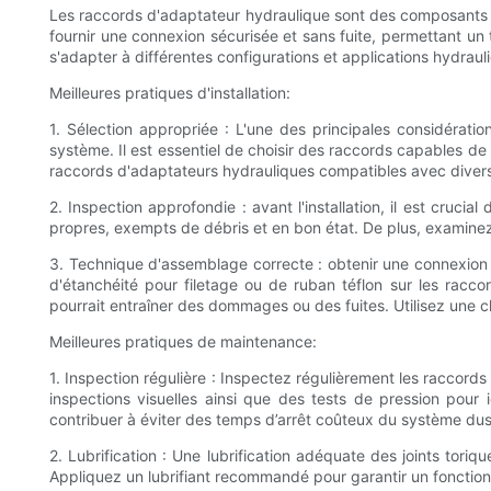
Les raccords d'adaptateur hydraulique sont des composants p
fournir une connexion sécurisée et sans fuite, permettant un t
s'adapter à différentes configurations et applications hydraul
Meilleures pratiques d'installation:
1. Sélection appropriée : L'une des principales considératio
système. Il est essentiel de choisir des raccords capables d
raccords d'adaptateurs hydrauliques compatibles avec diver
2. Inspection approfondie : avant l'installation, il est cruc
propres, exempts de débris et en bon état. De plus, examinez l
3. Technique d'assemblage correcte : obtenir une connexion
d'étanchéité pour filetage ou de ruban téflon sur les racco
pourrait entraîner des dommages ou des fuites. Utilisez une c
Meilleures pratiques de maintenance:
1. Inspection régulière : Inspectez régulièrement les raccords
inspections visuelles ainsi que des tests de pression pou
contribuer à éviter des temps d’arrêt coûteux du système du
2. Lubrification : Une lubrification adéquate des joints toriq
Appliquez un lubrifiant recommandé pour garantir un fonctionn