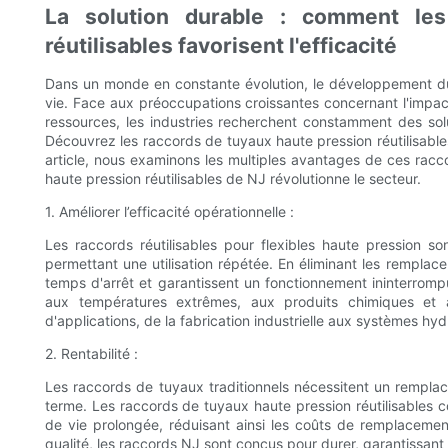
La solution durable : comment les
réutilisables favorisent l'efficacité
Dans un monde en constante évolution, le développement du
vie. Face aux préoccupations croissantes concernant l'impac
ressources, les industries recherchent constamment des solut
Découvrez les raccords de tuyaux haute pression réutilisables :
article, nous examinons les multiples avantages de ces ra
haute pression réutilisables de NJ révolutionne le secteur.
1. Améliorer l’efficacité opérationnelle :
Les raccords réutilisables pour flexibles haute pression so
permettant une utilisation répétée. En éliminant les rempla
temps d'arrêt et garantissent un fonctionnement ininterromp
aux températures extrêmes, aux produits chimiques et à
d'applications, de la fabrication industrielle aux systèmes hyd
2. Rentabilité :
Les raccords de tuyaux traditionnels nécessitent un rempla
terme. Les raccords de tuyaux haute pression réutilisables co
de vie prolongée, réduisant ainsi les coûts de remplacemen
qualité, les raccords NJ sont conçus pour durer, garantissant 