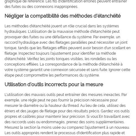
graphique de référence. Les fils d'identification erronés peuvent entraîner
des fuites ou des connexions inappropriées.
Négliger la compatibilité des méthodes d'étanchéité
Les méthodes d'étanchéité jouent un rôle crucial dans les systèmes
hydrauliques. L'utilisation de la mauvaise méthode d'étanchéité peut
provoquer des fuites ou une défaillance du système. Par exemple, un
raccord hydraulique avec des filetages parallèles peut nécessiter un joint
torique, tandis que les filetages effilés peuvent avoir besoin d'un scellant en
filetage. Inspectez toujours l'ajustement pour identifier sa méthode
d'étanchéité. Vérifiez les joints toriques visibles, les rondelles ou les
conceptions effilées. La correspondance de la méthode d'étanchéité à
votre système garantit une connexion sécurisée et sans fuite. Ignorer cette
étape peut compromettre les performances du système.
Utilisation d'outils incorrects pour la mesure
L'utilisation des mauvais outils peut entraîner des mesures inexactes. Par
exemple, une règle peut ne pas fournir la précision nécessaire pour
mesurer le diamètre ou la hauteur du thread. Au lieu de cela, utilisez des
étriers et des jauges de filetage pour des résultats précis. Gardez vos outils
propres et calibrés pour maintenir leur précision. Si vous’En travaillant avec
des raccords usés ou endommagés, prenez des soins supplémentaires.
Mesurez la section la moins usée ou comparez l'ajustement à un nouveau.
Les outils appropriés rendent le processus d'identification plus rapide et