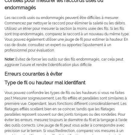
Conseils pour mesurer les raccords usés ou
endommagés
Les raccords usés ou endommagés peuvent être difficiles à mesurer.
Commencez par nettoyer le raccord pour éliminer la saleté ou les débris.
Utilisez un étrier pour mesurer la section la moins usée des fils. Si les fils
sont trop endommagés, comparez le raccord à un nouveau du même type.
Vous pouvez également utiliser une jauge de fil pour estimer la hauteur. En
cas de doute, consultez un expert ou apportez l'ajustement à un
professionnel pour évaluation.
Noter:
Évitez de forcer les outils sur des fils endommagés, car cela peut
aggraver l'usure et rendre l'identification plus difficile.
Erreurs courantes à éviter
Type de fil ou hauteur mal identifiant
Vous pouvez confondre les types de fils ou les hauteurs si vous ne faites
pas’t Mesurer soigneusement. Les fils effilés et parallèles sont similaires à
première vue. Cependant, leurs fonctions diffèrent considérablement. Les
filetages effilés scellent bien en se coincer, tandis que les filetages
parallèles reposent souvent sur des joints toriques ou des rondelles. Pour
éviter les erreurs, mesurez toujours le diamètre du fil et la tangage à l'aide
des outils corrects. Une jauge de fil peut vous aider à correspondre avec
précision sur le terrain. Si vous’Redirection, comparez vos mesures à un