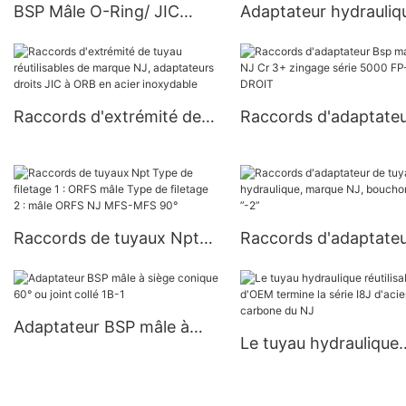
BSP Mâle O-Ring/ JIC
Adaptateur hydrauliq
Femelle 74° Siège
BSP femelle 60° Seat
Adaptateur Hydraulique
9B
2GJ
Raccords d'extrémité de
Raccords d'adaptate
tuyau réutilisables de
Bsp marque NJ Cr 3+
marque NJ, adaptateurs
zingage série 5000 F
droits JIC à ORB en acier
DROIT
inoxydable
Raccords de tuyaux Npt
Raccords d'adaptateu
Type de filetage 1 : ORFS
tuyau hydraulique, m
mâle
NJ, bouchon 1/8 ”-2”
Type de filetage 2 : mâle
Adaptateur BSP mâle à
ORFS NJ MFS-MFS 90°
Le tuyau hydraulique
siège conique 60° ou joint
réutilisable d'OEM te
collé 1B-1
la série I8J d'acier au