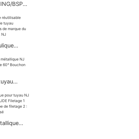
RING/BSP
daptateur
G
lique
mine les
tuyau
ilisables de
de 90° SAE
tuyau
abrication
0° Bouchon
allique
 Marque