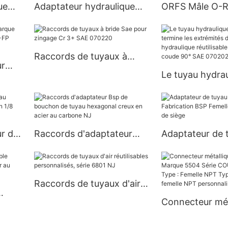
ue
Adaptateur hydraulique
ORFS Mâle O-
 Plug
coudé à 90° mâle NPT
Mâle O-RING A
4501
Hydraulique 1F
Raccords de tuyaux à
ur
bride Sae pour zingage Cr
Le tuyau hydrau
3+ SAE 070220
réutilisable ter
P-FP
extrémités de 
hydraulique réut
marque du cou
r de
Raccords d'adaptateur
Adaptateur de 
070202 NJ
arque
Bsp de bouchon de tuyau
métallique NJ F
hexagonal creux en acier
BSP Femelle 6
au carbone NJ
de siège
Raccords de tuyaux d'air
réutilisables personnalisés,
Connecteur mét
rmine
série 6801 NJ
pour tuyau NJ