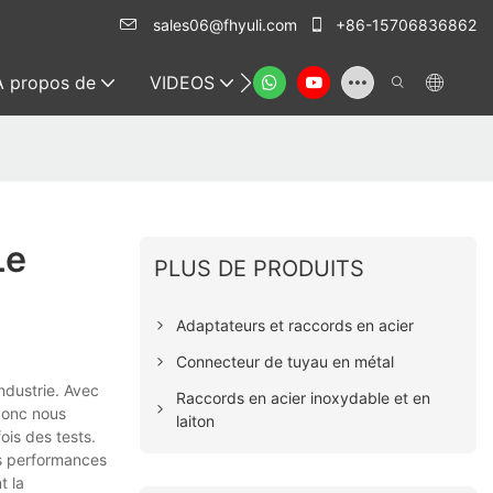
sales06@fhyuli.com
+86-15706836862
À propos de
VIDEOS
Contacter
Le
PLUS DE PRODUITS
Adaptateurs et raccords en acier
Connecteur de tuyau en métal
ndustrie. Avec
Raccords en acier inoxydable et en
 donc nous
laiton
ois des tests.
rs performances
t la