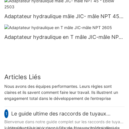
Adaptateur hydraulique mâle JIC- mâle NPT 45 °
Eblow 2503
Adaptateur hydraulique en T mâle JIC-mâle NPT
2605
Articles Liés
Nous avons des équipes performantes. Leurs règles sont
claires et ils savent comment faire leur travail. Ils illustrent un
engagement total dans le développement de l’entreprise
Le guide ultime des raccords de tuyaux
1
hydrauliques à joint torique : tout ce que vous
Bienvenue dans notre guide complet sur les raccords de tuyaux
hydrauliques à joint torique ! Si vous êtes un professionnel du
- Introduction aux raccords de tuyaux hydrauliques à