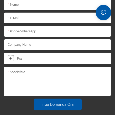
Nome
E-Mail
Phone/whatsApp
Company Name
File
Soddisfare
Invia Domanda Ora