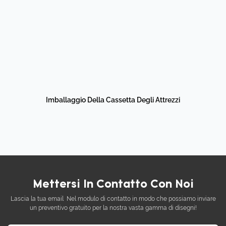
Imballaggio Della Cassetta Degli Attrezzi
Mettersi In Contatto Con Noi
Lascia la tua email Nel modulo di contatto in modo che possiamo inviare
un preventivo gratuito per la nostra vasta gamma di disegni!