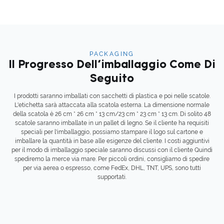
PACKAGING
Il Progresso Dell'imballaggio Come Di
Seguito
I prodotti saranno imballati con sacchetti di plastica e poi nelle scatole.
L'etichetta sarà attaccata alla scatola esterna. La dimensione normale
della scatola è 26 cm * 26 cm * 13 cm/23 cm * 23 cm * 13 cm. Di solito 48
scatole saranno imballate in un pallet di legno. Se il cliente ha requisiti
speciali per l'imballaggio, possiamo stampare il logo sul cartone e
imballare la quantità in base alle esigenze del cliente. I costi aggiuntivi
per il modo di imballaggio speciale saranno discussi con il cliente Quindi
spediremo la merce via mare. Per piccoli ordini, consigliamo di spedire
per via aerea o espresso, come FedEx, DHL, TNT, UPS, sono tutti
supportati.