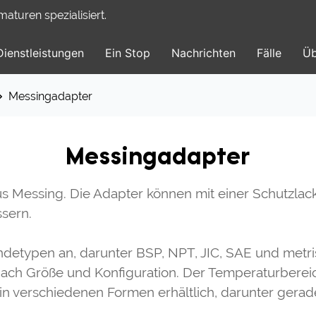
turen spezialisiert.
Dienstleistungen
Ein Stop
Nachrichten
Fälle
Üb
Messingadapter
Messingadapter
us Messing. Die Adapter können mit einer Schutzla
ssern.
etypen an, darunter BSP, NPT, JIC, SAE und metrisc
 nach Größe und Konfiguration. Der Temperaturberei
in verschiedenen Formen erhältlich, darunter gerad