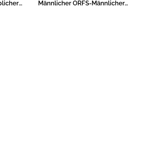
licher
Männlicher ORFS-Männlicher
-Gerader
ORFS 90°-Winkel-
r FS6564
Hydraulikadapter FS2500