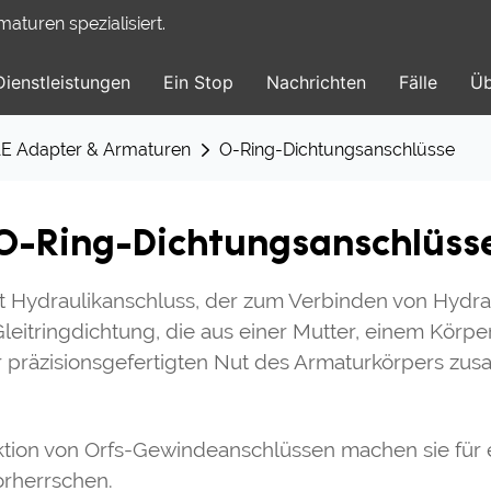
turen spezialisiert.
Dienstleistungen
Ein Stop
Nachrichten
Fälle
Üb
E Adapter & Armaturen
O-Ring-Dichtungsanschlüsse
O-Ring-Dichtungsanschlüss
rt Hydraulikanschluss, der zum Verbinden von Hydr
eitringdichtung, die aus einer Mutter, einem Körpe
 präzisionsgefertigten Nut des Armaturkörpers zu
ktion von Orfs-Gewindeanschlüssen machen sie für 
orherrschen.