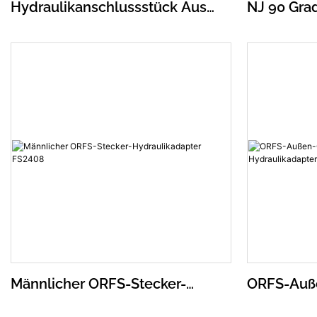
Hydraulikanschlussstück Aus
NJ 90 Gra
Kohlenstoffstahl, Männliches
Auf ORB S
ORFS Auf Männliches ORB, 90
Hydraulik
Grad FS6801
Männlicher ORFS-Stecker-
ORFS-Auß
Hydraulikadapter FS2408
Außen-O-R