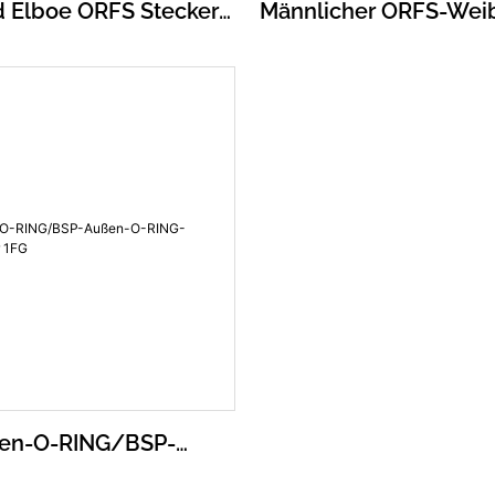
d Elboe ORFS Stecker
Männlicher ORFS-Weib
tecker
ORFS-Weiblicher ORB
adapter FS6801
Hydraulischer Adapte
en-O-RING/BSP-
ING-Hydraulikadapter