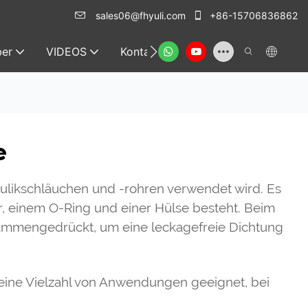
sales06@fhyuli.com
+86-15706836862
er
VIDEOS
Kontakt
e
aulikschläuchen und -rohren verwendet wird. Es
r, einem O-Ring und einer Hülse besteht. Beim
sammengedrückt, um eine leckagefreie Dichtung
eine Vielzahl von Anwendungen geeignet, bei