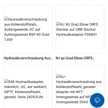
männliche JIC-zu-weibliche JIC-
Drehgelenk-Buchse 1404
Gerades Reduzierstück Aus
Verbindungen konzipiert und
Kohlenstoffstahl, Serie
besteht aus Kohlenstoffstahl für
2406/5J
Haltbarkeit und Festigkeit. Es ist Teil
der Serie 2406/5J und eignet sich
für JIC-Hydraulikanschlüsse und
bietet eine zuverlässige und
effiziente Lösung für
Hydraulikanwendungen
Hydraulikverschraubung Aus
NJ 90 Grad Elboe ORFS
Kohlenstoffstahl,
Stecker Auf ORB Stecker
Außengewinde JIC Auf
Hydraulikadapter FS6801
Außengewinde BSP 90 Grad
1JG9