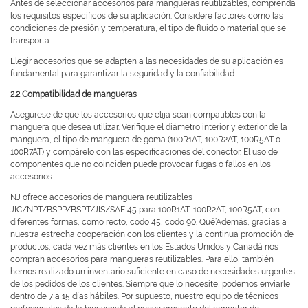
Antes de seleccionar accesorios para mangueras reutilizables, comprenda
los requisitos específicos de su aplicación. Considere factores como las
condiciones de presión y temperatura, el tipo de fluido o material que se
transporta.
Elegir accesorios que se adapten a las necesidades de su aplicación es
fundamental para garantizar la seguridad y la confiabilidad.
2.2 Compatibilidad de mangueras
Asegúrese de que los accesorios que elija sean compatibles con la
manguera que desea utilizar. Verifique el diámetro interior y exterior de la
manguera, el tipo de manguera de goma (100R1AT, 100R2AT, 100R5AT o
100R7AT) y compárelo con las especificaciones del conector. El uso de
componentes que no coinciden puede provocar fugas o fallos en los
accesorios.
NJ ofrece accesorios de manguera reutilizables
JIC/NPT/BSPP/BSPT/JIS/SAE 45 para 100R1AT, 100R2AT, 100R5AT, con
diferentes formas, como recto, codo 45, codo 90. Qué’Además, gracias a
nuestra estrecha cooperación con los clientes y la continua promoción de
productos, cada vez más clientes en los Estados Unidos y Canadá nos
compran accesorios para mangueras reutilizables. Para ello, también
hemos realizado un inventario suficiente en caso de necesidades urgentes
de los pedidos de los clientes. Siempre que lo necesite, podemos enviarle
dentro de 7 a 15 días hábiles. Por supuesto, nuestro equipo de técnicos