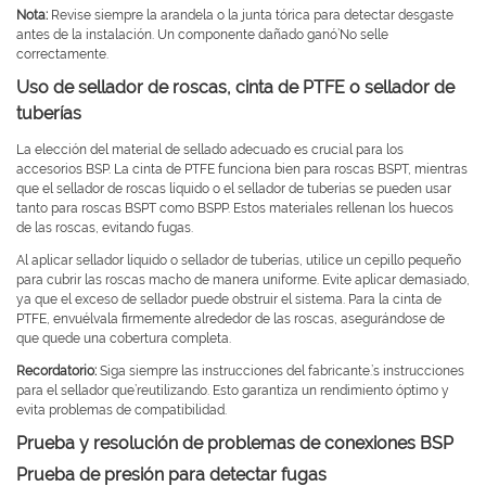
Nota:
Revise siempre la arandela o la junta tórica para detectar desgaste
antes de la instalación. Un componente dañado ganó’No selle
correctamente.
Uso de sellador de roscas, cinta de PTFE o sellador de
tuberías
La elección del material de sellado adecuado es crucial para los
accesorios BSP. La cinta de PTFE funciona bien para roscas BSPT, mientras
que el sellador de roscas líquido o el sellador de tuberías se pueden usar
tanto para roscas BSPT como BSPP. Estos materiales rellenan los huecos
de las roscas, evitando fugas.
Al aplicar sellador líquido o sellador de tuberías, utilice un cepillo pequeño
para cubrir las roscas macho de manera uniforme. Evite aplicar demasiado,
ya que el exceso de sellador puede obstruir el sistema. Para la cinta de
PTFE, envuélvala firmemente alrededor de las roscas, asegurándose de
que quede una cobertura completa.
Recordatorio:
Siga siempre las instrucciones del fabricante.’s instrucciones
para el sellador que’reutilizando. Esto garantiza un rendimiento óptimo y
evita problemas de compatibilidad.
Prueba y resolución de problemas de conexiones BSP
Prueba de presión para detectar fugas