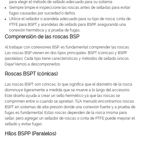
para elegir el método de sellado adecuado para su sistema.
Siempre limpie e inspeccione las roscas antes de sellarlas para evitar
fugas causadas por suciedad o daños.
Utilice el sellador o arandela adecuado para su tipo de rosca: cinta de
PTFE para BSPT y arandelas de sellado para BSPP, asegurando una
conexión hermética y a prueba de fugas.
Comprensión de las roscas BSP
Al trabajar con conexiones BSP, es fundamental comprender las roscas.
Las roscas BSP vienen en dos tipos principales: BSPT (cónicas) y BSPP
(paralelas). Cada tipo tiene características y métodos de sellado únicos.
Dejar’Vamos a descomponerlos.
Roscas BSPT (cónicas)
Las roscas BSPT son cónicas, lo que significa que el diámetro de la rosca
disminuye ligeramente a medida que se mueve a lo largo del accesorio.
Este diseño ayuda a crear un sello hermético ya que las roscas se
comprimen entre sí cuando se aprietan. Tú’A menudo encontramos roscas
BSPT en sistemas de alta presión donde una conexión fuerte y a prueba de
fugas es fundamental. Estas roscas dependen de la rosca misma para
sellar, pero agregar un sellador de roscas o cinta de PTFE puede mejorar el
sellado y evitar fugas.
Hilos BSPP (Paralelos)