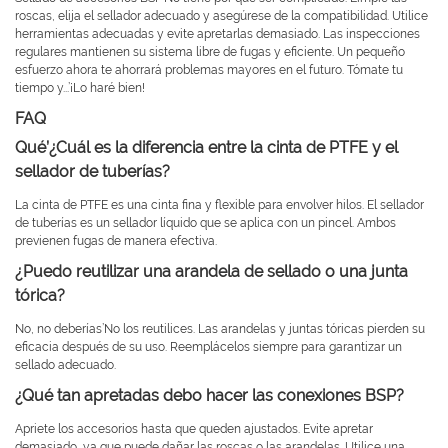
roscas, elija el sellador adecuado y asegúrese de la compatibilidad. Utilice
herramientas adecuadas y evite apretarlas demasiado. Las inspecciones
regulares mantienen su sistema libre de fugas y eficiente. Un pequeño
esfuerzo ahora te ahorrará problemas mayores en el futuro. Tómate tu
tiempo y...’¡Lo haré bien!
FAQ
Qué’¿Cuál es la diferencia entre la cinta de PTFE y el
sellador de tuberías?
La cinta de PTFE es una cinta fina y flexible para envolver hilos. El sellador
de tuberías es un sellador líquido que se aplica con un pincel. Ambos
previenen fugas de manera efectiva.
¿Puedo reutilizar una arandela de sellado o una junta
tórica?
No, no deberías’No los reutilices. Las arandelas y juntas tóricas pierden su
eficacia después de su uso. Reemplácelos siempre para garantizar un
sellado adecuado.
¿Qué tan apretadas debo hacer las conexiones BSP?
Apriete los accesorios hasta que queden ajustados. Evite apretar
demasiado, ya que puede dañar las roscas o las arandelas. Utilice una