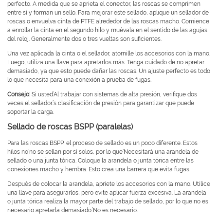
perfecto. A medida que se aprieta el conector, las roscas se comprimen
entre sí y forman un sello. Para mejorar este sellado, aplique un sellador de
roscas o envuelva cinta de PTFE alrededor de las roscas macho. Comience
a enrollar la cinta en el segundo hilo y muévala en el sentido de las agujas
del reloj. Generalmente dos o tres vueltas son suficientes.
Una vez aplicada la cinta o el sellador, atornille los accesorios con la mano.
Luego, utiliza una llave para apretarlos más. Tenga cuidado de no apretar
demasiado, ya que esto puede dañar las roscas. Un ajuste perfecto es todo
lo que necesita para una conexión a prueba de fugas.
Consejo:
Si usted’Al trabajar con sistemas de alta presión, verifique dos
veces el sellador.’s clasificación de presión para garantizar que puede
soportar la carga.
Sellado de roscas BSPP (paralelas)
Para las roscas BSPP, el proceso de sellado es un poco diferente. Estos
hilos no’no se sellan por sí solos, por lo que’Necesitará una arandela de
sellado o una junta tórica. Coloque la arandela o junta tórica entre las
conexiones macho y hembra. Esto crea una barrera que evita fugas.
Después de colocar la arandela, apriete los accesorios con la mano. Utilice
una llave para asegurarlos, pero evite aplicar fuerza excesiva. La arandela
o junta tórica realiza la mayor parte del trabajo de sellado, por lo que no es
necesario apretarla demasiado.’No es necesario.