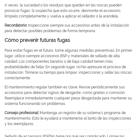
A veces, la suciedad o los residuos que quedan en las roscas pueden
provocar fugas. Si sospecha que esto ocurre, desmonte el accesorio,
límpielo completamente y vuelva a aplicar el sellador o la arandela.
Recordatorio:
Inspeccione siempre sus accesorios antes de la instalación
para detectar posibles problemas de forma temprana.
Cómo prevenir futuras fugas
Para evitar fugas en el futuro, tome algunas medidas preventivas. En primer
lugar, utilice siempre accesorios BSP y materiales de sellado de alta
calidad. Los componentes baratos o de baja calidad tienen más
probabilidades de fallar. En segundo lugar, no’No apresure el proceso de
instalación. Tómese su tiempo para limpiar, inspeccionar y sellar las roscas
correctamente.
El mantenimiento regular también es clave. Revise periódicamente sus
accesorios para detectar signos de desgaste, como grietas o corrosión.
Reemplace inmediatamente cualquier pieza desgastada para mantener su
sistema funcionando sin problemas.
Consejo profesional:
Mantenga un registro de su sistema’s programa de
mantenimiento. Esto le ayudará a mantenerse al tanto de las inspecciones
y los reemplazos.
Sellado de accesorios BSP’No tiene por qué ser complicado. Limpie las