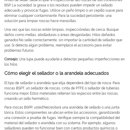
Antes de sellar, debe limpiar e inspeccionar las roscas de sus conexiones
BSP. La suciedad, la grasa o los residuos pueden impedir un sellado
adecuado y provocar fugas. Utilice un paño limpio o un cepillo suave para
eliminar cualquier contaminante. Para la suciedad persistente, una
solución para limpiar roscas hace maravillas.
Una vez que las roscas estén limpias, inspecciónelas de cerca. Busque
daños como mellas, abolladuras o áreas desgastadas. Hilos dañados
ganados’No selle correctamente, sin importar la cantidad de sellador que
use. Si detecta algún problema, reemplace el accesorio para evitar
problemas futuros.
Consejo:
Una lupa puede ayudarle a detectar pequeñas imperfecciones en
los hilos.
Cómo elegir el sellador o la arandela adecuados
El tipo de sellador o arandela que elija dependerá del tipo de rosca. Para
roscas BSPT, un sellador de roscas, cinta de PTFE o sellador de tuberías
funciona mejor. Estos materiales rellenan los espacios entre las roscas,
creando un sello hermético.
Para roscas BSPP, usted’Necesitará una arandela de sellado o una junta
tórica. Estos componentes se ubican entre los accesorios, garantizando
una conexión a prueba de fugas. Verifique siempre la compatibilidad del
material del sellador o arandela con su sistema. Por ejemplo, algunos
selladores pueden no funcionar bien con ciertos productos químicos o