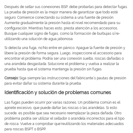
Después de sellar sus conexiones BSP, debe probarlas para detectar fugas.
La prueba de presión es la mejor manera de garantizar que todo esté
seguro. Comience conectando su sistema a una fuente de presión.
Aumente gradualmente la presión hasta el nivel recomendado para su
configuración. Mientras haces esto, presta atención a los accesorios.
Busque cualquier signo de fugas, como la formación de burbujas si’re-
utilizando una solución de agua jabonosa.
Si detecta una fuga, no’No entre en pánico. Apague la fuente de presión y
libere la presión de forma segura. Luego, inspeccione el accesorio para
encontrar el problema. Podría ser una conexión suelta, roscas dañadas o
una arandela desgastada. Solucione el problema y vuelva a realizar la
prueba hasta que el sistema mantenga la presión sin fugas.
Consejo:
Siga siempre las instrucciones del fabricante.’s pautas de presión
para evitar dañar su sistema durante la prueba.
Identificación y solución de problemas comunes
Las fugas pueden ocurrir por varias razones. Un problema común es el
apriete excesivo, que puede dañar las roscas o las arandelas. Si esto
sucede, es posible que sea necesario reemplazar la pieza dañada. Otro
problema podría ser utilizar el sellador o arandela incorrectos para el tipo
de rosca. Vuelve a comprobar que’reutilizando los materiales adecuados
para roscas BSPT o BSPP.