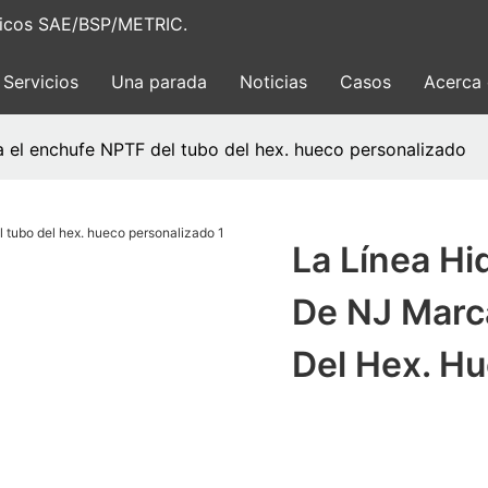
ulicos SAE/BSP/METRIC.
Servicios
Una parada
Noticias
Casos
Acerca
a el enchufe NPTF del tubo del hex. hueco personalizado
La Línea Hi
De NJ Marc
Del Hex. H