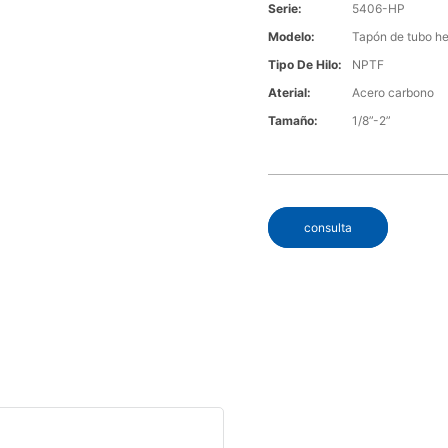
Serie:
5406-HP
Modelo:
Tapón de tubo h
Tipo De Hilo:
NPTF
Aterial:
Acero carbono
Tamaño:
1/8”-2”
consulta