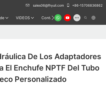
sales06@fhyuli.com
+86-15706836862
 de
VIDEOS
Contacto
dráulica De Los Adaptadores
a El Enchufe NPTF Del Tubo
ueco Personalizado