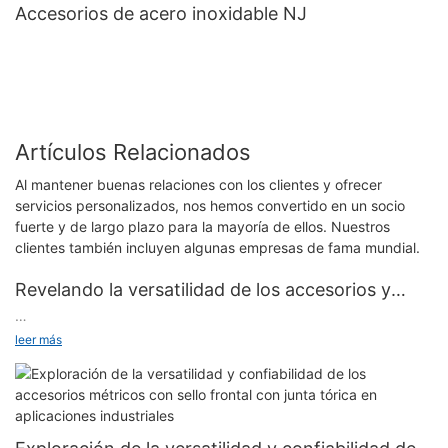
Accesorios de acero inoxidable NJ
Artículos Relacionados
Al mantener buenas relaciones con los clientes y ofrecer
servicios personalizados, nos hemos convertido en un socio
fuerte y de largo plazo para la mayoría de ellos. Nuestros
clientes también incluyen algunas empresas de fama mundial.
Revelando la versatilidad de los accesorios y
adaptadores hidráulicos: una guía para sus
¡Bienvenido a nuestra guía completa sobre la versatilidad de
leer más
aplicaciones y beneficios
accesorios y adaptadores hidráulicos! En este artículo,
descubriremos la amplia gama de aplicaciones y los numerosos
beneficios que estos componentes esenciales aportan a
diversas industrias. Si usted es un ingeniero experimentado, un
entusiasta de los sistemas hidráulicos o simplemente alguien