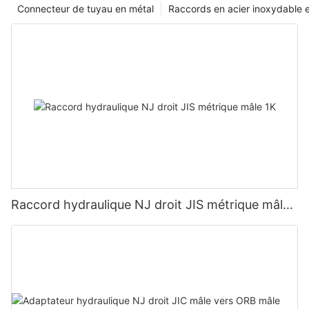
Connecteur de tuyau en métal
Raccords en acier inoxydable e
la tranquillité d'esprit de nos clients, car ils peuvent compter sur
ce produit de qualité supérieure pour leurs besoins en
plomberie. Faisant confiance à notre expertise et à notre
expérience, nous recommandons fortement d’incorporer des
raccords coudés en laiton dans chaque projet de plomberie,
car ils contribuent sans aucun doute aux performances
globales supérieures et à la longévité du système.
Raccord hydraulique NJ droit JIS métrique mâle
1K