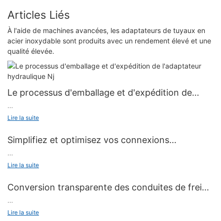
Articles Liés
À l'aide de machines avancées, les adaptateurs de tuyaux en
acier inoxydable sont produits avec un rendement élevé et une
qualité élevée.
Le processus d'emballage et d'expédition de
l'adaptateur hydraulique Nj
Notre précieux client américain nous a demandé d'urgence
Lire la suite
d'expédier la commande de 2000 spécifications et modèles
dans les 7 jours. Notre adaptateur hydraulique NJ confirme au
Simplifiez et optimisez vos connexions
client que nous pouvons compléter cette commande pour
électriques avec les adaptateurs SAE : un guide
soutenir le client, notre travail et notre service efficaces ont été
Bienvenue dans notre guide complet sur la simplification et
Lire la suite
complet
favorisés par notre client.
l'optimisation de vos connexions électriques avec les
adaptateurs SAE. Les connexions électriques peuvent souvent
Conversion transparente des conduites de frein :
être complexes et déroutantes, mais n'ayez crainte, car nous
adaptateurs métriques vers standards simplifiant
vous fournissons une analyse complète et des informations
Bienvenue dans notre article informatif sur l’un des aspects les
Lire la suite
la transition
précieuses sur la façon dont les adaptateurs SAE peuvent
plus cruciaux de la sécurité des véhicules : le système de