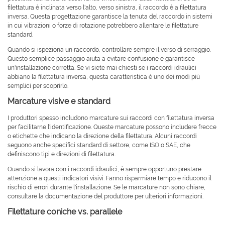
filettatura è inclinata verso l'alto, verso sinistra, il raccordo è a filettatura
inversa. Questa progettazione garantisce la tenuta del raccordo in sistemi
in cui vibrazioni o forze di rotazione potrebbero allentare le filettature
standard.
Quando si ispeziona un raccordo, controllare sempre il verso di serraggio.
Questo semplice passaggio aiuta a evitare confusione e garantisce
un'installazione corretta. Se vi siete mai chiesti se i raccordi idraulici
abbiano la filettatura inversa, questa caratteristica è uno dei modi più
semplici per scoprirlo.
Marcature visive e standard
I produttori spesso includono marcature sui raccordi con filettatura inversa
per facilitarne l'identificazione. Queste marcature possono includere frecce
o etichette che indicano la direzione della filettatura. Alcuni raccordi
seguono anche specifici standard di settore, come ISO o SAE, che
definiscono tipi e direzioni di filettatura.
Quando si lavora con i raccordi idraulici, è sempre opportuno prestare
attenzione a questi indicatori visivi. Fanno risparmiare tempo e riducono il
rischio di errori durante l'installazione. Se le marcature non sono chiare,
consultare la documentazione del produttore per ulteriori informazioni.
Filettature coniche vs. parallele