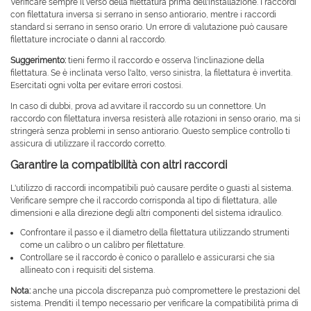
Verificare sempre il verso della filettatura prima dell'installazione. I raccordi
con filettatura inversa si serrano in senso antiorario, mentre i raccordi
standard si serrano in senso orario. Un errore di valutazione può causare
filettature incrociate o danni al raccordo.
Suggerimento:
tieni fermo il raccordo e osserva l'inclinazione della
filettatura. Se è inclinata verso l'alto, verso sinistra, la filettatura è invertita.
Esercitati ogni volta per evitare errori costosi.
In caso di dubbi, prova ad avvitare il raccordo su un connettore. Un
raccordo con filettatura inversa resisterà alle rotazioni in senso orario, ma si
stringerà senza problemi in senso antiorario. Questo semplice controllo ti
assicura di utilizzare il raccordo corretto.
Garantire la compatibilità con altri raccordi
L'utilizzo di raccordi incompatibili può causare perdite o guasti al sistema.
Verificare sempre che il raccordo corrisponda al tipo di filettatura, alle
dimensioni e alla direzione degli altri componenti del sistema idraulico.
Confrontare il passo e il diametro della filettatura utilizzando strumenti
come un calibro o un calibro per filettature.
Controllare se il raccordo è conico o parallelo e assicurarsi che sia
allineato con i requisiti del sistema.
Nota:
anche una piccola discrepanza può compromettere le prestazioni del
sistema. Prenditi il ​​tempo necessario per verificare la compatibilità prima di