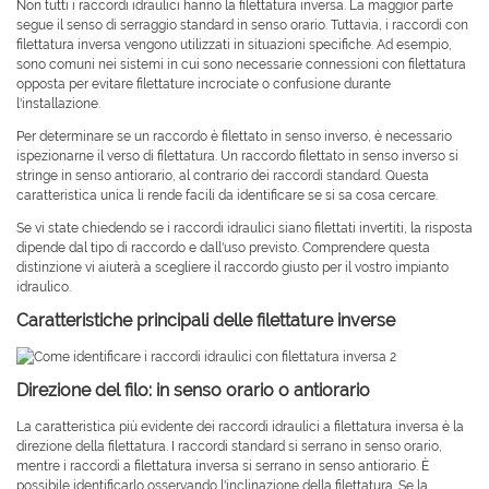
Non tutti i raccordi idraulici hanno la filettatura inversa. La maggior parte
segue il senso di serraggio standard in senso orario. Tuttavia, i raccordi con
filettatura inversa vengono utilizzati in situazioni specifiche. Ad esempio,
sono comuni nei sistemi in cui sono necessarie connessioni con filettatura
opposta per evitare filettature incrociate o confusione durante
l'installazione.
Per determinare se un raccordo è filettato in senso inverso, è necessario
ispezionarne il verso di filettatura. Un raccordo filettato in senso inverso si
stringe in senso antiorario, al contrario dei raccordi standard. Questa
caratteristica unica li rende facili da identificare se si sa cosa cercare.
Se vi state chiedendo se i raccordi idraulici siano filettati invertiti, la risposta
dipende dal tipo di raccordo e dall'uso previsto. Comprendere questa
distinzione vi aiuterà a scegliere il raccordo giusto per il vostro impianto
idraulico.
Caratteristiche principali delle filettature inverse
Direzione del filo: in senso orario o antiorario
La caratteristica più evidente dei raccordi idraulici a filettatura inversa è la
direzione della filettatura. I raccordi standard si serrano in senso orario,
mentre i raccordi a filettatura inversa si serrano in senso antiorario. È
possibile identificarlo osservando l'inclinazione della filettatura. Se la