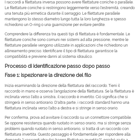
I raccordi a filettatura inversa possono avere filettature coniche o parallele.
Le filettature coniche si restringono leggermente verso l'estremità, creando
una tenuta più ermetica durante il serraggio. Le filettature parallele
mantengono lo stesso diametro lungo tutta la loro lunghezza e spesso
richiedono un O-ring o una guarnizione per evitare perdite.
Comprendere la differenza tra questi tipi di filettatura è fondamentale. Le
filettature coniche sono comuni nei sistemi ad alta pressione, mentre le
filettature parallele vengono utilizzate in applicazioni che richiedono un
allineamento preciso. Identificare il tipo di filettatura garantisce la
compatibilità e previene danni al sistema idraulico.
Processo di identificazione passo dopo passo
Fase 1: ispezionare la direzione del filo
Inizia esaminando la direzione della filettatura del raccordo. Tieni il
raccordo in mano e osserva l'angolazione della filettatura. Se la filettatura è
inclinata verso l'alto a sinistra, il raccordo è invertito. Ciò significa che si
stringerà in senso antiorario. D'altra parte, i raccordi standard hanno una
filettatura inclinata verso l'alto a destra e si stringe in senso orario.
Per conferma, prova ad avvitare il raccordo su un connettore compatibile.
Se oppone resistenza quando ruotato in senso orario, ma si stringe senza
problemi quando ruotato in senso antiorario, si tratta di un raccordo con
filettatura invertita. Questo passaggio è fondamentale per rispondere alla