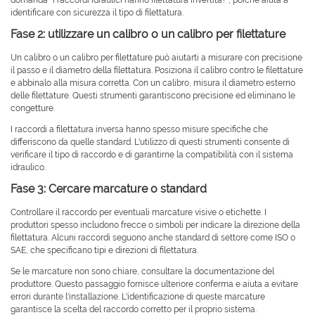
domanda "i raccordi idraulici hanno filettatura invertita?", poiché aiuta a
identificare con sicurezza il tipo di filettatura.
Fase 2: utilizzare un calibro o un calibro per filettature
Un calibro o un calibro per filettature può aiutarti a misurare con precisione
il passo e il diametro della filettatura. Posiziona il calibro contro le filettature
e abbinalo alla misura corretta. Con un calibro, misura il diametro esterno
delle filettature. Questi strumenti garantiscono precisione ed eliminano le
congetture.
I raccordi a filettatura inversa hanno spesso misure specifiche che
differiscono da quelle standard. L'utilizzo di questi strumenti consente di
verificare il tipo di raccordo e di garantirne la compatibilità con il sistema
idraulico.
Fase 3: Cercare marcature o standard
Controllare il raccordo per eventuali marcature visive o etichette. I
produttori spesso includono frecce o simboli per indicare la direzione della
filettatura. Alcuni raccordi seguono anche standard di settore come ISO o
SAE, che specificano tipi e direzioni di filettatura.
Se le marcature non sono chiare, consultare la documentazione del
produttore. Questo passaggio fornisce ulteriore conferma e aiuta a evitare
errori durante l'installazione. L'identificazione di queste marcature
garantisce la scelta del raccordo corretto per il proprio sistema.