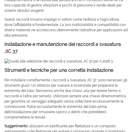
metallo ermetica che resiste alle perdite anche in condizioni estreme. La
loro capacità di gestire vibrazioni e picchi di pressione li rende ideali per
sistemi idraulici esigenti.
Questi raccordi trovano impiego in settori come l'edilizia e l'agricoltura,
dove l'affidabilità è fondamentale. La loro riutilizzabilità e compatibilità con
diversi materiali ne accrescono ulteriormente l'attrattiva per applicazioni ad
alta pressione.
Installazione e manutenzione dei raccordi a svasatura
JIC 37
Strumenti e tecniche per una corretta installazione
Per installare correttamente i raccordi a svasatura JIC 37, sono necessari gli
strumenti giusti. Un attrezzo per svasare è essenziale per preparare le
estremità del tubo. Serviranno anche due chiavi: una per tenere fermo il
raccordo e l'altra per serrarlo. Utilizzare sempre una chiave dinamometrica
per garantire un serraggio adeguato senza sollecitare eccessivamente la
connessione. Pulire accuratamente le estremità del tubo prima
dell'installazione per rimuovere sporco o detriti che potrebbero
compromettere la tenuta.
Suggerimento:
utilizzare un lubrificante per filettature o un composto
antigrippante sulle filettature per evitare il grippaggio durante il montaggio.