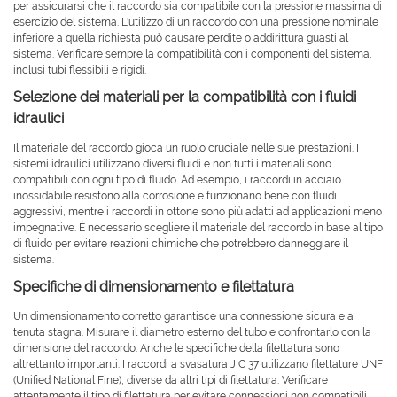
per assicurarsi che il raccordo sia compatibile con la pressione massima di
esercizio del sistema. L'utilizzo di un raccordo con una pressione nominale
inferiore a quella richiesta può causare perdite o addirittura guasti al
sistema. Verificare sempre la compatibilità con i componenti del sistema,
inclusi tubi flessibili e rigidi.
Selezione dei materiali per la compatibilità con i fluidi
idraulici
Il materiale del raccordo gioca un ruolo cruciale nelle sue prestazioni. I
sistemi idraulici utilizzano diversi fluidi e non tutti i materiali sono
compatibili con ogni tipo di fluido. Ad esempio, i raccordi in acciaio
inossidabile resistono alla corrosione e funzionano bene con fluidi
aggressivi, mentre i raccordi in ottone sono più adatti ad applicazioni meno
impegnative. È necessario scegliere il materiale del raccordo in base al tipo
di fluido per evitare reazioni chimiche che potrebbero danneggiare il
sistema.
Specifiche di dimensionamento e filettatura
Un dimensionamento corretto garantisce una connessione sicura e a
tenuta stagna. Misurare il diametro esterno del tubo e confrontarlo con la
dimensione del raccordo. Anche le specifiche della filettatura sono
altrettanto importanti. I raccordi a svasatura JIC 37 utilizzano filettature UNF
(Unified National Fine), diverse da altri tipi di filettatura. Verificare
attentamente il tipo di filettatura per evitare connessioni non compatibili.