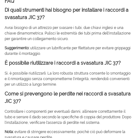
FAQ
Di quali strumenti hai bisogno per installare i raccordi a
svasatura JIC 37?
Avrai bisogno di un attrezzo per svasare i tubi, due chiavi inglesi e una
chiave dinamometrica. Pulisci le estremità dei tubi prima dell'installazione
per garantire un collegamento sicuro.
Suggerimento:
utilizzare un lubrificante per filettature per evitare grippaggi
durante il montaggio.
È possibile riutilizzare i raccordi a svasatura JIC 37?
Sì, è possibile riutilizzarli. La loro robusta struttura consente lo smontaggio
e il rimontaggio senza comprometterne l'integrità, rendendoli convenienti
per un utilizzo a lungo termine.
Come si prevengono le perdite nei raccordi a svasatura
JIC 37?
Controllare i componenti per eventuali danni, allineare correttamente il
tubo e serrare il dado secondo le specifiche di coppia del produttore. Dopo
l'installazione, verificare l'assenza di perdite nel sistema.
Nota:
evitare di stringere eccessivamente, poiché ciò può deformare la
svasatura e causare perdite.