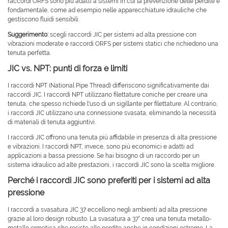
raccordi ORFS sono più adatti a sistemi in cui la prevenzione delle perdite è
fondamentale, come ad esempio nelle apparecchiature idrauliche che
gestiscono fluidi sensibili.
Suggerimento:
scegli raccordi JIC per sistemi ad alta pressione con
vibrazioni moderate e raccordi ORFS per sistemi statici che richiedono una
tenuta perfetta.
JIC vs. NPT: punti di forza e limiti
I raccordi NPT (National Pipe Thread) differiscono significativamente dai
raccordi JIC. I raccordi NPT utilizzano filettature coniche per creare una
tenuta, che spesso richiede l'uso di un sigillante per filettature. Al contrario,
i raccordi JIC utilizzano una connessione svasata, eliminando la necessità
di materiali di tenuta aggiuntivi.
I raccordi JIC offrono una tenuta più affidabile in presenza di alta pressione
e vibrazioni. I raccordi NPT, invece, sono più economici e adatti ad
applicazioni a bassa pressione. Se hai bisogno di un raccordo per un
sistema idraulico ad alte prestazioni, i raccordi JIC sono la scelta migliore.
Perché i raccordi JIC sono preferiti per i sistemi ad alta
pressione
I raccordi a svasatura JIC 37 eccellono negli ambienti ad alta pressione
grazie al loro design robusto. La svasatura a 37° crea una tenuta metallo-