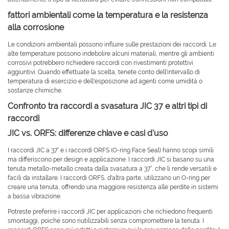
fattori ambientali come la temperatura e la resistenza
alla corrosione
Le condizioni ambientali possono influire sulle prestazioni dei raccordi. Le
alte temperature possono indebolire alcuni materiali, mentre gli ambienti
corrosivi potrebbero richiedere raccordi con rivestimenti protettivi
aggiuntivi. Quando effettuate la scelta, tenete conto dell'intervallo di
temperatura di esercizio e dell'esposizione ad agenti come umidità o
sostanze chimiche.
Confronto tra raccordi a svasatura JIC 37 e altri tipi di
raccordi
JIC vs. ORFS: differenze chiave e casi d'uso
I raccordi JIC a 37° e i raccordi ORFS (O-ring Face Seal) hanno scopi simili
ma differiscono per design e applicazione. I raccordi JIC si basano su una
tenuta metallo-metallo creata dalla svasatura a 37°, che li rende versatili e
facili da installare. I raccordi ORFS, d'altra parte, utilizzano un O-ring per
creare una tenuta, offrendo una maggiore resistenza alle perdite in sistemi
a bassa vibrazione.
Potreste preferire i raccordi JIC per applicazioni che richiedono frequenti
smontaggi, poiché sono riutilizzabili senza compromettere la tenuta. I