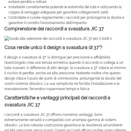
evitare perdite e rotture.
Installateli correttamente pulendo le estremità dei tubi e utilizzando la
coppia di serraggio adeguata per garantire collegamenti saldi.
Controllate e curate regolarmente i raccordi per prolungarne la durata e
garantire il corretto funzionamento dell'impianto.
Comprensione dei raccordi a svasatura JIC 37
Cosa rende unico il design a svasatura di 37°?
Il design a svasatura di 37° si distingue per precisione e affidabilità.
Quest'angolo crea una tenuta ermetica quando il raccordo si collega a un
tubo svasato. A differenza di altri design, la svasatura a 37° riduce al minimo
il rischio di perdite, anche ad alta pressione. Noterete inoltre che questo
design riduce l'usura dei punti di connessione, prolungando la durata del
vostro sistema idraulico. La sua semplicità ne facilita l'installazione e la
manutenzione, facendovi risparmiare tempo e fatica.
Caratteristiche e vantaggi principali dei raccordi a
svasatura JIC 37
I raccordi a svasatura JIC 37 offrono numerosi vantaggi. Sono
estremamente versatili e compatibili con un'ampia gamma di sistemi
idraulici. La loro robusta costruzione garantisce la resistenza ad ambienti
ad alta pressione senza guasti. Questi raccordi offrono inoltre un'eccellente