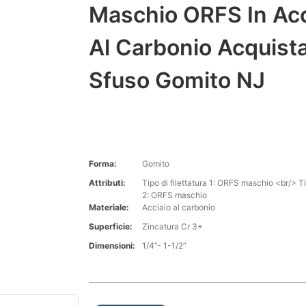
Maschio ORFS In Acc
Al Carbonio Acquist
Sfuso Gomito NJ
Forma:
Gomito
Attributi:
Tipo di filettatura 1: ORFS maschio <br/> Tip
2: ORFS maschio
Materiale:
Acciaio al carbonio
Superficie:
Zincatura Cr 3+
Dimensioni:
1/4”- 1-1/2”