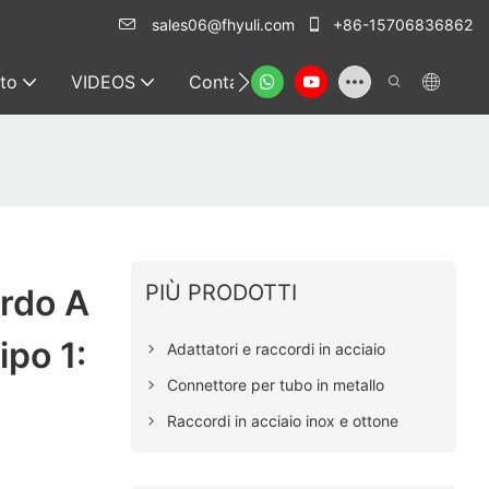
sales06@fhyuli.com
+86-15706836862
to
VIDEOS
Contatto
PIÙ PRODOTTI
ordo A
po 1:
Adattatori e raccordi in acciaio
Connettore per tubo in metallo
Raccordi in acciaio inox e ottone