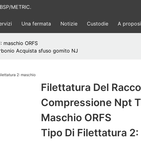
AE/BSP/METRIC.
ervizi
Una fermata
Notizie
Custodie
A proposi
 1: maschio ORFS
carbonio Acquista sfuso gomito NJ
Filettatura Del Racc
Compressione Npt Ti
Maschio ORFS
Tipo Di Filettatura 2: