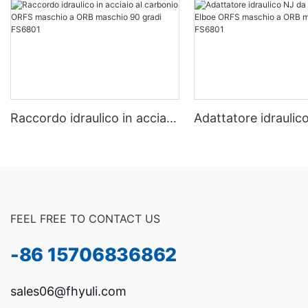
Raccordo idraulico in acciaio
Adattatore idraulic
al carbonio ORFS maschio a
90 gradi Elboe ORF
ORB maschio 90 gradi
maschio a ORB ma
FS6801
FS6801
FEEL FREE TO CONTACT US
-86 15706836862
sales06@fhyuli.com