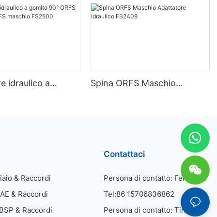
e idraulico a
Spina ORFS Maschio
0° ORFS maschio -
Adattatore Idraulico FS2408
schio FS2500
Contattaci
ciaio & Raccordi
Persona di contatto: Fenny He
SAE & Raccordi
Tel:86 15706836862
 BSP & Raccordi
Persona di contatto: Ting He