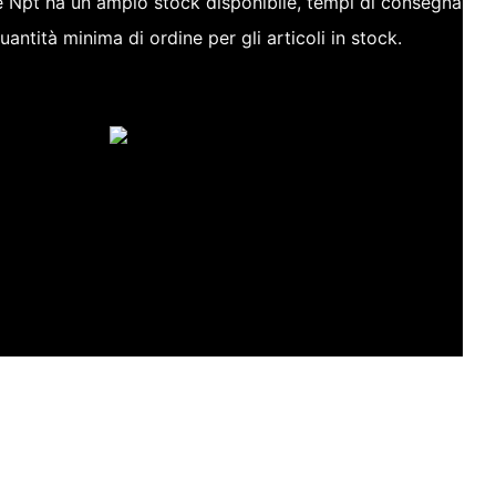
e Npt ha un ampio stock disponibile, tempi di consegna
antità minima di ordine per gli articoli in stock.