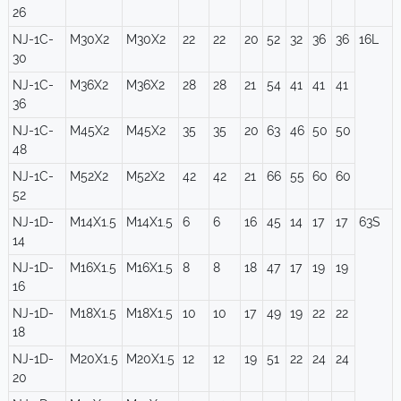
26
NJ-1C-
M30X2
M30X2
22
22
20
52
32
36
36
16L
30
NJ-1C-
M36X2
M36X2
28
28
21
54
41
41
41
36
NJ-1C-
M45X2
M45X2
35
35
20
63
46
50
50
48
NJ-1C-
M52X2
M52X2
42
42
21
66
55
60
60
52
NJ-1D-
M14X1.5
M14X1.5
6
6
16
45
14
17
17
63S
14
NJ-1D-
M16X1.5
M16X1.5
8
8
18
47
17
19
19
16
NJ-1D-
M18X1.5
M18X1.5
10
10
17
49
19
22
22
18
NJ-1D-
M20X1.5
M20X1.5
12
12
19
51
22
24
24
20