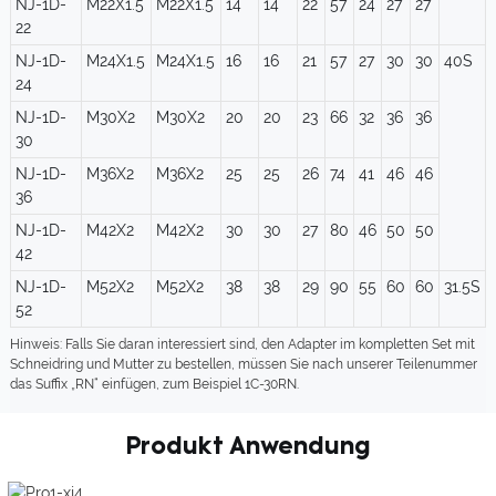
NJ-1D-
M22X1.5
M22X1.5
14
14
22
57
24
27
27
22
NJ-1D-
M24X1.5
M24X1.5
16
16
21
57
27
30
30
40S
24
NJ-1D-
M30X2
M30X2
20
20
23
66
32
36
36
30
NJ-1D-
M36X2
M36X2
25
25
26
74
41
46
46
36
NJ-1D-
M42X2
M42X2
30
30
27
80
46
50
50
42
NJ-1D-
M52X2
M52X2
38
38
29
90
55
60
60
31.5S
52
Hinweis: Falls Sie daran interessiert sind, den Adapter im kompletten Set mit
Schneidring und Mutter zu bestellen, müssen Sie nach unserer Teilenummer
das Suffix „RN“ einfügen, zum Beispiel 1C-30RN.
Produkt Anwendung