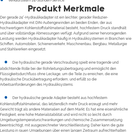
Verkaufsteam 24-Stunden-Service.
Produkt Merkmale
Der gerade 24°-Hydraulikadapter ist ein leichter, gerader Reduzier-
Hydraulikadapter mit DIN-Außengewinden an beiden Enden, der aus
hochwertigem Kohlenstoffstahlmaterial besteht, hochfestem Druck standhält
und über vollständige Abmessungen verfügt. Aufgrund seiner hervorragenden
Leistung werden Hydraulikadapter häufig in Hydrauliksystemen in Branchen wie
Schiffen, Automobilen, Schienenverkehr, Maschinenbau, Bergbau, Metallurgie
und Stahlwerken eingesetzt.
●
Die hydraulische gerade Verschraubung spielt eine tragende und
abdichtende Rolle bei der Rohrleitungsübertragung und ermöglicht den
Flüssigkeitsdurchfluss ohne Leckage, um die Teile zu erreichen, die eine
hydraulische Druckübertragung erfordern, und erfüllt so die
Arbeitsanforderungen des Hydrauliksystems.
●
Der hydraulische gerade Adapter besteht aus hochfestem
Kohlenstoffstahlmaterial, das letztendlich mehr Druck erzeugt und mehr
Gewicht trägt als andere Materialien auf dem Markt. Es hat eine eisenähnliche
Festigkeit, eine hohe Materialstabilität und wird nicht so leicht durch
Umgebungstemperaturschwankungen und chemische Zusammensetzung
beeinträchtigt, mit ausgezeichneter Verschleißleistung. Daher kann die gute
Leistung in rauen Umgebungen über einen langen Zeitraum aufrechterhalten