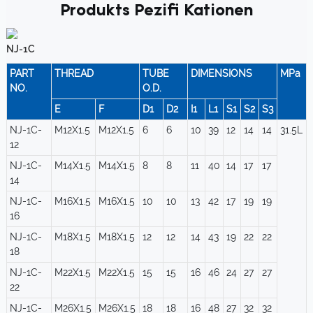
Produkts Pezifi Kationen
NJ-1C
PART
THREAD
TUBE
DIMENSIONS
MPa
NO.
O.D.
E
F
D1
D2
I1
L1
S1
S2
S3
NJ-1C-
M12X1.5
M12X1.5
6
6
10
39
12
14
14
31.5L
12
NJ-1C-
M14X1.5
M14X1.5
8
8
11
40
14
17
17
14
NJ-1C-
M16X1.5
M16X1.5
10
10
13
42
17
19
19
16
NJ-1C-
M18X1.5
M18X1.5
12
12
14
43
19
22
22
18
NJ-1C-
M22X1.5
M22X1.5
15
15
16
46
24
27
27
22
NJ-1C-
M26X1.5
M26X1.5
18
18
16
48
27
32
32