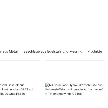
ndungen und
eich, ob Sie
oder ein Hobby-
isch
rd Sie mit
licken
bis hin zu
n wir Sie ein,
u erkunden,
Lust auf mehr
r aus Metall
Beschläge aus Edelstahl und Messing
Produkte
ser
aszinierende
delstahl.
ken aus
ehen
hl sind in
ntscheidende