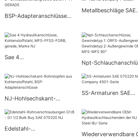
26711
Metallbeschläge SAE
BSP-Adapteranschlüsse
070220 MJ-MP TEE 
NJ Marke Cr 3+
Company T-Stück
Zinkbeschichtung 5000
Serie FP-FP GERADE
Sae 4
Npt-Schlauchanschlü
Hydraulikanschlüsse,
Gewindetyp 1: ORFS-
Kohlenstoffstahl, MFS-
Außengewinde
FFSS-FORB, gerade,
Gewindetyp 2:
Marke NJ
SS-Armaturen SAE
Außengewinde ORFS
NJ-Hohlsechskant-
070220 NJ Company
MFS-MFS 90°
Rohrstopfen aus
4501-Serie
Kohlenstoffstahl, BSP-
Adapteranschlüsse
Edelstahl-
Wiederverwendbare
Rohrverschraubungen