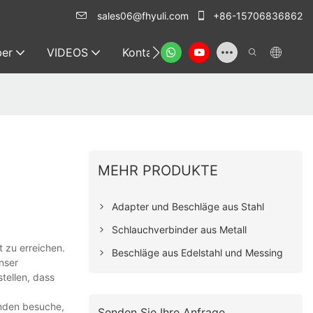
sales06@fhyuli.com
+86-15706836862
er
VIDEOS
Kontakt
MEHR PRODUKTE
Adapter und Beschläge aus Stahl
Schlauchverbinder aus Metall
 zu erreichen.
Beschläge aus Edelstahl und Messing
nser
tellen, dass
unden besuche,
Senden Sie Ihre Anfrage