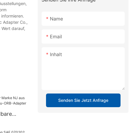
Ausstellungen,
form
 informieren.
Name
c Adapter Co.,
 Wert darauf,
Email
Inhalt
Senden Sie Jetzt Anfrage
bare
ücke der
delstahl,