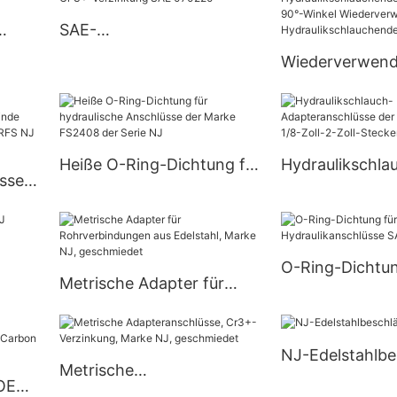
gerade JIC-zu
SAE-
Adapter
NJ
Flanschschlauchanschlüss
Wiederverwend
e für Cr 3+-Verzinkung
Hydraulikschl
SAE 070220
SAE 070202 90
Wiederverwend
Hydraulikschl
Heiße O-Ring-Dichtung für
Hydraulikschla
sse,
der Marke NJ
hydraulische Anschlüsse
Adapteranschlü
der Marke FS2408 der
Marke NJ mit 1/
Serie NJ
Zoll-Stecker
O-Ring-Dichtun
 NJ
Metrische Adapter für
Hydraulikansch
Rohrverbindungen aus
070220 – – NJ
Edelstahl, Marke NJ,
NJ-Edelstahlbe
geschmiedet
Metrische
 OEM-
Adapteranschlüsse, Cr3+-