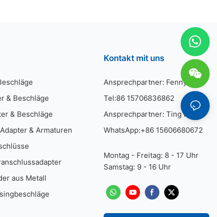
ken aus
Kontakt mit uns
Beschläge
Ansprechpartner: Fenny He
res werden
r & Beschläge
Tel:86 15706836862
verschiedenen
. Diese
er & Beschläge
Ansprechpartner: Ting He
en
ne effiziente
Adapter & Armaturen
WhatsApp:+86 15606680672
cken.
schlüsse
Montag - Freitag: 8 - 17 Uhr
anschlussadapter
Samstag: 9 - 16 Uhr
er aus Metall
ssingbeschläge
 von