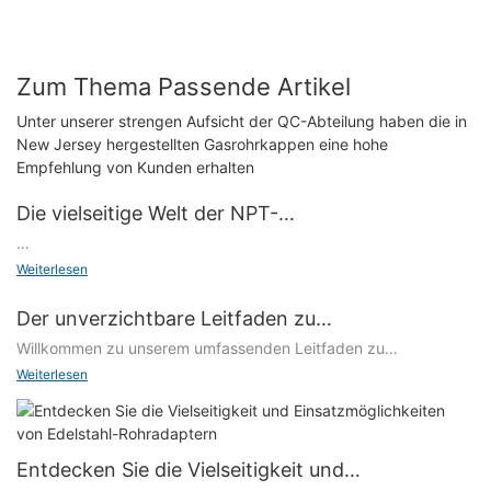
Zum Thema Passende Artikel
Unter unserer strengen Aufsicht der QC-Abteilung haben die in
New Jersey hergestellten Gasrohrkappen eine hohe
Empfehlung von Kunden erhalten
Die vielseitige Welt der NPT-
Rohrverschraubungen
Willkommen in der dynamischen Welt der NPT-
Weiterlesen
Rohrverschraubungen, in der Vielseitigkeit auf Funktionalität
trifft! In diesem Artikel tauchen wir in die faszinierende Welt
Der unverzichtbare Leitfaden zu
dieser unverzichtbaren Komponenten ein und lüften die
Metallrohradaptern: Ein vielseitiges Werkzeug für
Willkommen zu unserem umfassenden Leitfaden zu
Geheimnisse hinter ihrer weit verbreiteten Beliebtheit. Von
Metallrohradaptern! Ob Anfänger oder erfahrener Heimwerker –
Weiterlesen
nahtlose Verbindungen
verschiedenen Anwendungen bis hin zu praktischen Vorteilen
diese vielseitigen Werkzeuge sind unverzichtbar für nahtlose
enthüllen wir die Schlüsselelemente, die NPT-
Verbindungen in verschiedenen Anwendungen. In diesem
Rohrverschraubungen zu einem entscheidenden Vorteil im
Artikel tauchen wir in die Welt der Metallrohradapter ein, zeigen
Sanitärbereich und darüber hinaus machen. Wenn Sie also
ihre unzähligen Einsatzmöglichkeiten und betonen ihre
Entdecken Sie die Vielseitigkeit und
neugierig sind, wie diese vielseitigen Armaturen die Industrie
Bedeutung für stabile und zuverlässige Verbindungen.