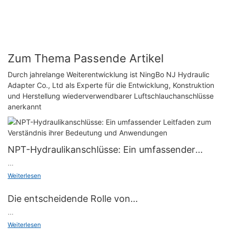
Zum Thema Passende Artikel
Durch jahrelange Weiterentwicklung ist NingBo NJ Hydraulic
Adapter Co., Ltd als Experte für die Entwicklung, Konstruktion
und Herstellung wiederverwendbarer Luftschlauchanschlüsse
anerkannt
NPT-Hydraulikanschlüsse: Ein umfassender
Leitfaden zum Verständnis ihrer Bedeutung und
Willkommen zu unserem umfassenden Leitfaden zu NPT-
Weiterlesen
Anwendungen
Hydraulikanschlüssen! Wenn Sie in der Welt der hydraulischen
Systeme tätig sind oder sich in diese Welt wagen möchten, ist
Die entscheidende Rolle von
das Verständnis der Bedeutung und Anwendungen von NPT-
Hydraulikschlauchadaptern bei der
Hydraulikanschlüssen unerlässlich. Dieser Artikel befasst sich
Willkommen zu unserem aufschlussreichen Artikel zum Thema
Weiterlesen
Gewährleistung einer effizienten
mit den Kernaspekten von NPT-Fittings, entschlüsselt ihre