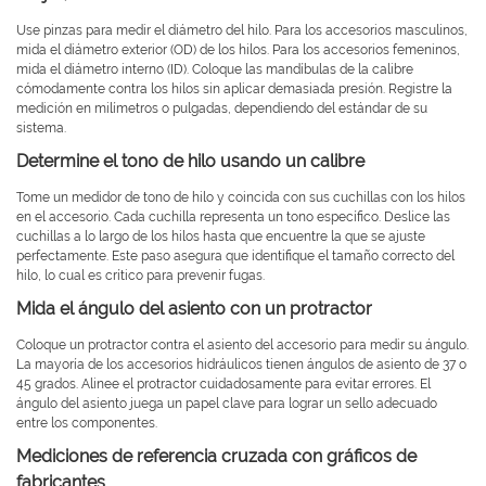
Use pinzas para medir el diámetro del hilo. Para los accesorios masculinos,
mida el diámetro exterior (OD) de los hilos. Para los accesorios femeninos,
mida el diámetro interno (ID). Coloque las mandíbulas de la calibre
cómodamente contra los hilos sin aplicar demasiada presión. Registre la
medición en milímetros o pulgadas, dependiendo del estándar de su
sistema.
Determine el tono de hilo usando un calibre
Tome un medidor de tono de hilo y coincida con sus cuchillas con los hilos
en el accesorio. Cada cuchilla representa un tono específico. Deslice las
cuchillas a lo largo de los hilos hasta que encuentre la que se ajuste
perfectamente. Este paso asegura que identifique el tamaño correcto del
hilo, lo cual es crítico para prevenir fugas.
Mida el ángulo del asiento con un protractor
Coloque un protractor contra el asiento del accesorio para medir su ángulo.
La mayoría de los accesorios hidráulicos tienen ángulos de asiento de 37 o
45 grados. Alinee el protractor cuidadosamente para evitar errores. El
ángulo del asiento juega un papel clave para lograr un sello adecuado
entre los componentes.
Mediciones de referencia cruzada con gráficos de
fabricantes