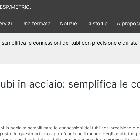
AE/BSP/METRIC.
ervizi
Una fermata
Notizie
Custodie
A proposi
o: semplifica le connessioni dei tubi con precisione e durata
tubi in acciaio: semplifica le 
ubi in acciaio: semplificare le connessioni dei tubi con precisione e d
osto giusto. In questo articolo approfondiamo il mondo degli adattatori
aggi di questi adattatori, dalla loro ingegneria di precisione alla lor