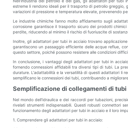
Nell'industria del petrolio e del gas, gli adattatori per tubi
estreme li rendono ideali per il trasporto di petrolio greggio, 
variazioni di pressione e temperatura elevate, prevenendo pe
Le industrie chimiche fanno molto affidamento sugli adattator
corrosione garantisce il trasporto sicuro dei prodotti chimic
perdite, riducendo al minimo il rischio di fuoriuscite di sostan
Inoltre, gli adattatori per tubi in acciaio trovano applicazion
garantiscono un passaggio efficiente delle acque reflue, cons
questo settore, poiché possono resistere alle condizioni diffici
In conclusione, i vantaggi degli adattatori per tubi in acciai
fornendo connessioni affidabili tra diversi tipi di tubi. La p
durature. L'adattabilità e la versatilità di questi adattatori li 
semplificano le connessioni dei tubi, contribuendo a migliorar
Semplificazione di collegamenti di tubi
Nel mondo dell'idraulica e dei raccordi per tubazioni, precisi
rivelati strumenti indispensabili. Questi robusti connettori s
funzionamento degli adattatori per tubi in acciaio e il loro imp
1. Comprendere gli adattatori per tubi in acciaio: