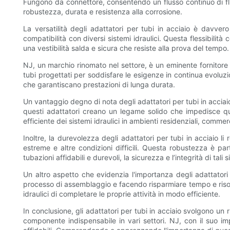
Fungono da connettore, consentendo un flusso continuo di flui
robustezza, durata e resistenza alla corrosione.
La versatilità degli adattatori per tubi in acciaio è davve
compatibilità con diversi sistemi idraulici. Questa flessibilità
una vestibilità salda e sicura che resiste alla prova del tempo.
NJ, un marchio rinomato nel settore, è un eminente fornitore
tubi progettati per soddisfare le esigenze in continua evoluzio
che garantiscano prestazioni di lunga durata.
Un vantaggio degno di nota degli adattatori per tubi in acciaio
questi adattatori creano un legame solido che impedisce quals
efficiente dei sistemi idraulici in ambienti residenziali, commerci
Inoltre, la durevolezza degli adattatori per tubi in acciaio l
estreme e altre condizioni difficili. Questa robustezza è par
tubazioni affidabili e durevoli, la sicurezza e l’integrità di t
Un altro aspetto che evidenzia l'importanza degli adattatori p
processo di assemblaggio e facendo risparmiare tempo e risors
idraulici di completare le proprie attività in modo efficiente.
In conclusione, gli adattatori per tubi in acciaio svolgono un r
componente indispensabile in vari settori. NJ, con il suo im