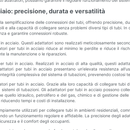
dattatori, possiamo garantire il regolare funzionamento dei sistemi idr
iaio: precisione, durata e versatilità
ella semplificazione delle connessioni dei tubi, offrendo precisione, du
dabili e alla capacità di collegare senza problemi diversi tipi di tubi. 
cienza e garantire connessioni robuste.
 in acciaio. Questi adattatori sono realizzati meticolosamente seco
ri per tubi in acciaio riduce al minimo le perdite e riduce il risch
te la manutenzione o le riparazioni.
per tubi in acciaio. Realizzati in acciaio di alta qualità, questi adat
attatori per tubi in acciaio presentano un'elevata resistenza all'u
integrità complessiva del sistema di tubazioni, prevenendo costosi temp
tori per tubi in acciaio. Grazie alla loro capacità di collegare tubi d
i sistemi di tubazioni. Gli adattatori per tubi in acciaio possono col
me quello idraulico, petrolifero e del gas, chimico e di gestione dell
 riducendo tempi e costi di installazione.
ampiamente utilizzati per collegare tubi in ambienti residenziali, comm
do un funzionamento regolare e affidabile. La precisione degli adatta
sicurezza e il comfort degli occupanti.