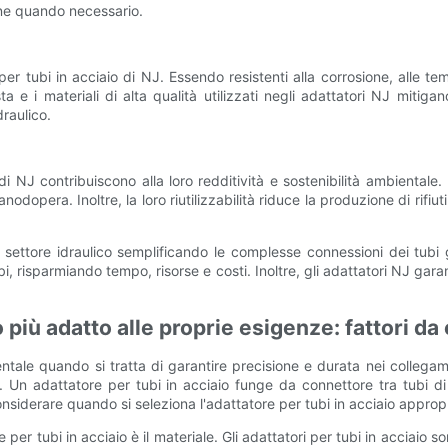
ione quando necessario.
 per tubi in acciaio di NJ. Essendo resistenti alla corrosione, alle t
a e i materiali di alta qualità utilizzati negli adattatori NJ mitigan
draulico.
 di NJ contribuiscono alla loro redditività e sostenibilità ambientale.
nodopera. Inoltre, la loro riutilizzabilità riduce la produzione di rifiu
il settore idraulico semplificando le complesse connessioni dei tubi 
i, risparmiando tempo, risorse e costi. Inoltre, gli adattatori NJ garan
o più adatto alle proprie esigenze: fattori d
tale quando si tratta di garantire precisione e durata nei collegame
zione. Un adattatore per tubi in acciaio funge da connettore tra tubi
considerare quando si seleziona l'adattatore per tubi in acciaio approp
re per tubi in acciaio è il materiale. Gli adattatori per tubi in accia