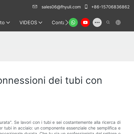
sales06@fhyuli.com
+86-15706836862
to
VIDEOS
Contatto
connessioni dei tubi con
urata". Se lavori con i tubi e sei costantemente alla ricerca di
 per tubi in acciaio: un componente essenziale che semplifica e
o eccezionale durata. Che tu sia un professionista del settore o