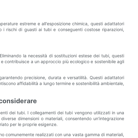
emperature estreme e all'esposizione chimica, questi adattatori
o i rischi di guasti ai tubi e conseguenti costose riparazioni,
 Eliminando la necessità di sostituzioni estese dei tubi, questi
ti e contribuisce a un approccio più ecologico e sostenibile agli
garantendo precisione, durata e versatilità. Questi adattatori
tiscono affidabilità a lungo termine e sostenibilità ambientale,
a considerare
nti dei tubi. I collegamenti dei tubi vengono utilizzati in una
 di diverse dimensioni o materiali, consentendo un'integrazione
riato per le proprie esigenze.
io sono comunemente realizzati con una vasta gamma di materiali,