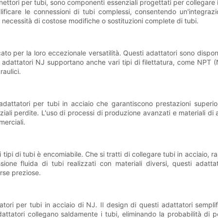
ttori per tubi, sono componenti essenziali progettati per collegare insi
ficare le connessioni di tubi complessi, consentendo un'integrazion
la necessità di costose modifiche o sostituzioni complete di tubi.
cato per la loro eccezionale versatilità. Questi adattatori sono dispon
ttatori NJ supportano anche vari tipi di filettatura, come NPT (N
aulici.
adattatori per tubi in acciaio che garantiscono prestazioni superio
ali perdite. L'uso di processi di produzione avanzati e materiali di a
merciali.
 tipi di tubi è encomiabile. Che si tratti di collegare tubi in acciaio,
ione fluida di tubi realizzati con materiali diversi, questi adatt
orse preziose.
atori per tubi in acciaio di NJ. Il design di questi adattatori semplif
ttatori collegano saldamente i tubi, eliminando la probabilità di pe