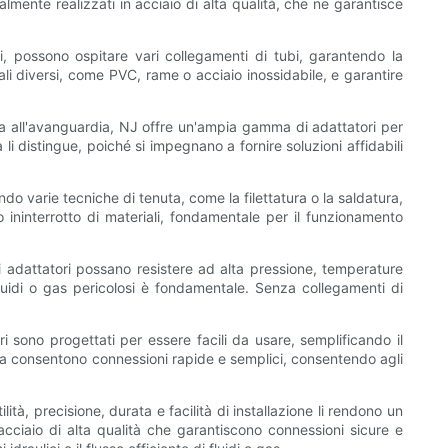
mente realizzati in acciaio di alta qualità, che ne garantisce
i, possono ospitare vari collegamenti di tubi, garantendo la
riali diversi, come PVC, rame o acciaio inossidabile, e garantire
za all'avanguardia, NJ offre un'ampia gamma di adattatori per
li distingue, poiché si impegnano a fornire soluzioni affidabili
do varie tecniche di tenuta, come la filettatura o la saldatura,
o ininterrotto di materiali, fondamentale per il funzionamento
sti adattatori possano resistere ad alta pressione, temperature
 fluidi o gas pericolosi è fondamentale. Senza collegamenti di
ri sono progettati per essere facili da usare, semplificando il
ata consentono connessioni rapide e semplici, consentendo agli
ità, precisione, durata e facilità di installazione li rendono un
acciaio di alta qualità che garantiscono connessioni sicure e