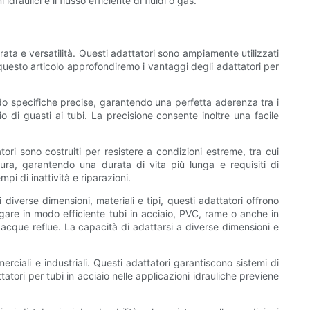
aulici e il flusso efficiente di fluidi o gas.
rata e versatilità. Questi adattatori sono ampiamente utilizzati
In questo articolo approfondiremo i vantaggi degli adattatori per
ndo specifiche precise, garantendo una perfetta aderenza tra i
io di guasti ai tubi. La precisione consente inoltre una facile
tatori sono costruiti per resistere a condizioni estreme, tra cui
sura, garantendo una durata di vita più lunga e requisiti di
i di inattività e riparazioni.
i diverse dimensioni, materiali e tipi, questi adattatori offrono
legare in modo efficiente tubi in acciaio, PVC, rame o anche in
e acque reflue. La capacità di adattarsi a diverse dimensioni e
erciali e industriali. Questi adattatori garantiscono sistemi di
tori per tubi in acciaio nelle applicazioni idrauliche previene