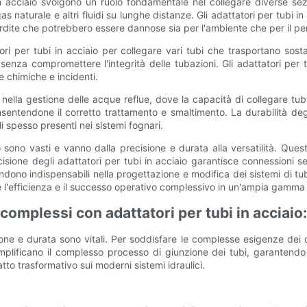
 in acciaio svolgono un ruolo fondamentale nel collegare diverse sezi
gas naturale e altri fluidi su lunghe distanze. Gli adattatori per tubi 
rdite che potrebbero essere dannose sia per l'ambiente che per il pe
i per tubi in acciaio per collegare vari tubi che trasportano sosta
i senza compromettere l'integrità delle tubazioni. Gli adattatori per
ze chimiche e incidenti.
e nella gestione delle acque reflue, dove la capacità di collegare tub
entendone il corretto trattamento e smaltimento. La durabilità degl
li spesso presenti nei sistemi fognari.
o sono vasti e vanno dalla precisione e durata alla versatilità. Ques
recisione degli adattatori per tubi in acciaio garantisce connessioni 
rendono indispensabili nella progettazione e modifica dei sistemi di tuba
e l'efficienza e il successo operativo complessivo in un'ampia gamma d
 complessi con adattatori per tubi in acciai
one e durata sono vitali. Per soddisfare le complesse esigenze dei co
emplificano il complesso processo di giunzione dei tubi, garantendo c
atto trasformativo sui moderni sistemi idraulici.