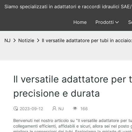
Siamo specializzati in adattatori e raccordi idraulici S
Home
Prodotti
S
NJ
Notizie
Il versatile adattatore per tubi in acciai
Il versatile adattatore per 
precisione e durata
2023-09-12
NJ
166
Benvenuti nel nostro articolo su "Il versatile adattatore per t
collegamenti efficienti, affidabili e sicuri, allora sei nel p
migliora le connessioni dei tubi. Esploriamo la miriade di vant