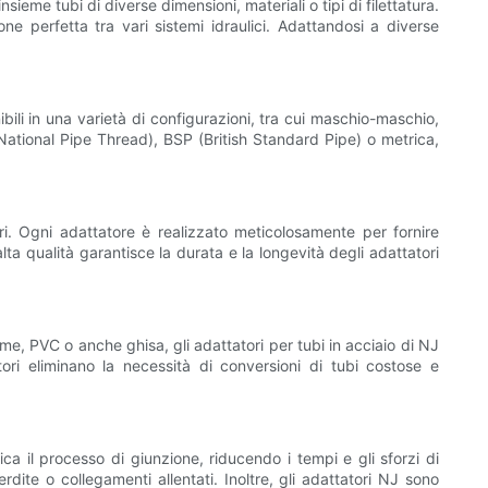
eme tubi di diverse dimensioni, materiali o tipi di filettatura.
e perfetta tra vari sistemi idraulici. Adattandosi a diverse
ibili in una varietà di configurazioni, tra cui maschio-maschio,
ational Pipe Thread), BSP (British Standard Pipe) o metrica,
ri. Ogni adattatore è realizzato meticolosamente per fornire
lta qualità garantisce la durata e la longevità degli adattatori
 rame, PVC o anche ghisa, gli adattatori per tubi in acciaio di NJ
atori eliminano la necessità di conversioni di tubi costose e
ica il processo di giunzione, riducendo i tempi e gli sforzi di
rdite o collegamenti allentati. Inoltre, gli adattatori NJ sono