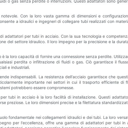
di o gas senza perdite o interruzioni. Questi adattatori sono general
ro notevole. Con la loro vasta gamma di dimensioni e configurazion
 consente a idraulici e ingegneri di collegare tubi realizzati con mate
 di adattatori per tubi in acciaio. Con la sua tecnologia e competen
ne del settore idraulico. Il loro impegno per la precisione e la durata 
 è la loro capacità di fornire una connessione senza perdite. Utilizzan
iasi perdita o infiltrazione di fluidi o gas. Ciò garantisce il fluss
ali e industriali.
i rende indispensabili. La resistenza dell'acciaio garantisce che que
ticolarmente importante nei settori in cui il trasporto efficiente di
ali sistemi potrebbero essere compromesse.
er tubi in acciaio è la loro facilità di installazione. Questi adattato
e preziose. Le loro dimensioni precise e la filettatura standardizz
uolo fondamentale nei collegamenti idraulici e dei tubi. La loro versatil
pegno per l'eccellenza, offre una gamma di adattatori per tubi in 