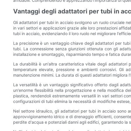
affidabili. Comprendendo e apprezzando l'importanza di questi a
Vantaggi degli adattatori per tubi in acc
Gli adattatori per tubi in acciaio svolgono un ruolo cruciale n
in vari settori e applicazioni grazie alle loro prestazioni affi
tubi in acciaio, evidenziando il loro ruolo nel migliorare l'effi
La precisione è un vantaggio chiave degli adattatori per tubi
tubi. La connessione senza giunzioni ottenuta con gli adattato
installazione e smontaggio, risparmiando tempo e fatica duran
La durabilità è un'altra caratteristica vitale degli adattatori 
temperature elevate, pressione e ambienti corrosivi. Gli ad
manutenzione minimi. La durata di questi adattatori migliora l'
La versatilità è un vantaggio significativo offerto dagli adatta
un'enorme flessibilità nella progettazione e nella modifica de
plastica, rendendoli estremamente versatili in vari settori co
configurazioni di tubi elimina la necessità di modifiche estese,
Nel settore idraulico, gli adattatori per tubi in acciaio sono 
approvvigionamento idrico e di drenaggio efficienti, consenten
perdite d'acqua e potenziali danni agli edifici, garantendo la 