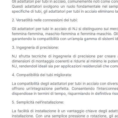
Gli adattatori per tubi in acciaio, comunemente noti come conne
Questi adattatori svolgono un ruolo fondamentale nel sempli
specifiche di tubi, gli adattatori per tubi in acciaio eliminano 
2. Versatilità nelle connessioni dei tubi:
Gli adattatori per tubi in acciaio di NJ si distinguono sul mer
femmina-femmina, maschio-femmina e femmina-maschio. Gli ada
garantendo la compatibilità con un'ampia gamma di sistemi idr
3. Ingegneria di precisione:
NJ sfrutta tecniche di ingegneria di precisione per creare 
dimensioni di montaggio coerenti e ridurre al minimo le potenzi
NJ, rendendoli ideali sia per applicazioni residenziali che com
4. Compatibilità dei tubi migliorata:
La compatibilità degli adattatori per tubi in acciaio con diversi
offrono un'integrazione perfetta. Consentendo l'interconness
dispendiose in termini di tempo, risparmiando in definitiva ris
5. Semplicità nell'installazione:
La facilità di installazione è un vantaggio chiave degli adatt
installazione. Con una semplice pressione o rotazione, gli ada