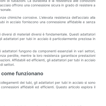
oni di tubazioni. La durabilità e la resistenza alle condizioni
in acciaio offrono una connessione sicura in grado di resistere a
rsonale.
nze chimiche corrosive. L'elevata resistenza dell'acciaio alla
 tubi in acciaio forniscono una connessione affidabile e senza
i diversi di materiali diversi è fondamentale. Questi adattatori
i adattatori per tubi in acciaio è particolarmente preziosa in
ti adattatori fungono da componenti essenziali in vari settori,
senza perdite, mentre la loro resistenza garantisce prestazioni
zioni. Affidabili ed efficienti, gli adattatori per tubi in acciaio
i settori.
o: come funzionano
llegamenti dei tubi, gli adattatori per tubi in acciaio si sono
onnessioni affidabili ed efficienti. Questo articolo esplora il