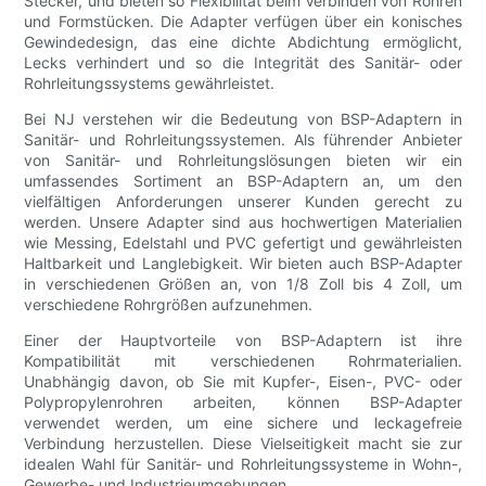
Stecker, und bieten so Flexibilität beim Verbinden von Rohren
und Formstücken. Die Adapter verfügen über ein konisches
Gewindedesign, das eine dichte Abdichtung ermöglicht,
Lecks verhindert und so die Integrität des Sanitär- oder
Rohrleitungssystems gewährleistet.
Bei NJ verstehen wir die Bedeutung von BSP-Adaptern in
Sanitär- und Rohrleitungssystemen. Als führender Anbieter
von Sanitär- und Rohrleitungslösungen bieten wir ein
umfassendes Sortiment an BSP-Adaptern an, um den
vielfältigen Anforderungen unserer Kunden gerecht zu
werden. Unsere Adapter sind aus hochwertigen Materialien
wie Messing, Edelstahl und PVC gefertigt und gewährleisten
Haltbarkeit und Langlebigkeit. Wir bieten auch BSP-Adapter
in verschiedenen Größen an, von 1/8 Zoll bis 4 Zoll, um
verschiedene Rohrgrößen aufzunehmen.
Einer der Hauptvorteile von BSP-Adaptern ist ihre
Kompatibilität mit verschiedenen Rohrmaterialien.
Unabhängig davon, ob Sie mit Kupfer-, Eisen-, PVC- oder
Polypropylenrohren arbeiten, können BSP-Adapter
verwendet werden, um eine sichere und leckagefreie
Verbindung herzustellen. Diese Vielseitigkeit macht sie zur
idealen Wahl für Sanitär- und Rohrleitungssysteme in Wohn-,
Gewerbe- und Industrieumgebungen.