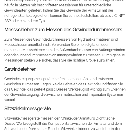
Gewindetyp einer Hydraulikarmatur bestimmen. Diese Werkzeuge werden
häufig in Sätzen mit beschrifteten Messlehren für unterschiedliche
Gewindearten geliefert. Indem Sie das Gewinde der Armatur mit der
richtigen Stärke abgleichen, können Sie schnell feststellen, ob es’s JIC, NPT,
BSP oder ein anderer Typ.
Messschieber zum Messen des Gewindedurchmessers
Zum Messen des Gewindedurchmessers von Hydraulikarmaturen sind
Messschieber unentbehrlich. Verwenden Sie einen digitalen oder
manuellen Messschieber, um den Außendurchmesser von Außengewinden
oder den Innendurchmesser von Innengewinden zu messen. Durch genaue
Messungen stellen Sie sicher, dass Sie die richtige Größe auswählen.
Gewindelehren
Gewindesteigungsmessgeräte helfen Ihnen, den Abstand zwischen
Gewinden zu messen. Legen Sie die Lehre an das Gewinde und finden Sie
das Gewinde, das perfekt passt. Dieses Werkzeug ist wichtig zum Erkennen
der Gewindesteigung, die zwischen metrischen und imperialen Systemen
variiert.
Sitzwinkelmessgeräte
Sitzwinkelmessgeräte messen den Winkel der Armatur’s Dichtfläche.
Dieses Werkzeug stellt die Kompatibilität zwischen der Armatur und dem
Schlauch oder Rohr sicher. Falsche Sitzwinkel können zu Undichtigkeiten