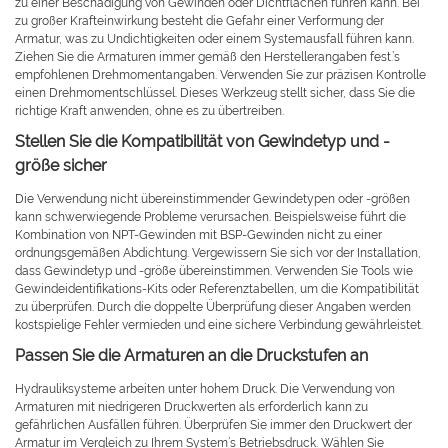
zu einer Beschädigung von Gewinden oder Dichtflächen führen kann. Bei
zu großer Krafteinwirkung besteht die Gefahr einer Verformung der
Armatur, was zu Undichtigkeiten oder einem Systemausfall führen kann.
Ziehen Sie die Armaturen immer gemäß den Herstellerangaben fest.’s
empfohlenen Drehmomentangaben. Verwenden Sie zur präzisen Kontrolle
einen Drehmomentschlüssel. Dieses Werkzeug stellt sicher, dass Sie die
richtige Kraft anwenden, ohne es zu übertreiben.
Stellen Sie die Kompatibilität von Gewindetyp und -
größe sicher
Die Verwendung nicht übereinstimmender Gewindetypen oder -größen
kann schwerwiegende Probleme verursachen. Beispielsweise führt die
Kombination von NPT-Gewinden mit BSP-Gewinden nicht zu einer
ordnungsgemäßen Abdichtung. Vergewissern Sie sich vor der Installation,
dass Gewindetyp und -größe übereinstimmen. Verwenden Sie Tools wie
Gewindeidentifikations-Kits oder Referenztabellen, um die Kompatibilität
zu überprüfen. Durch die doppelte Überprüfung dieser Angaben werden
kostspielige Fehler vermieden und eine sichere Verbindung gewährleistet.
Passen Sie die Armaturen an die Druckstufen an
Hydrauliksysteme arbeiten unter hohem Druck. Die Verwendung von
Armaturen mit niedrigeren Druckwerten als erforderlich kann zu
gefährlichen Ausfällen führen. Überprüfen Sie immer den Druckwert der
Armatur im Vergleich zu Ihrem System’s Betriebsdruck. Wählen Sie