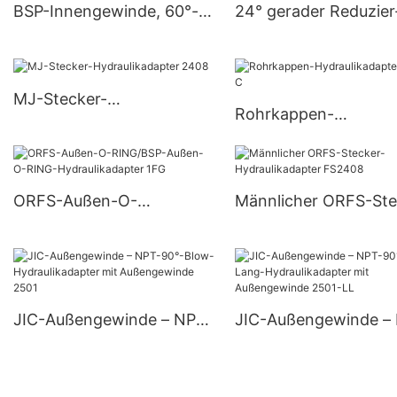
BSP-Innengewinde, 60°-
24° gerader Reduzier
Sitzstecker, hydraulischer
Hydraulikadapter 1C
Adapter 9B
MJ-Stecker-
Rohrkappen-
Hydraulikadapter 2408
Hydraulikadapter 54
ORFS-Außen-O-
Männlicher ORFS-Ste
RING/BSP-Außen-O-RING-
Hydraulikadapter FS
Hydraulikadapter 1FG
JIC-Außengewinde – NPT-
JIC-Außengewinde –
90°-Blow-
90°-X-Lang-
Hydraulikadapter mit
Hydraulikadapter mit
Außengewinde 2501
Außengewinde 2501-