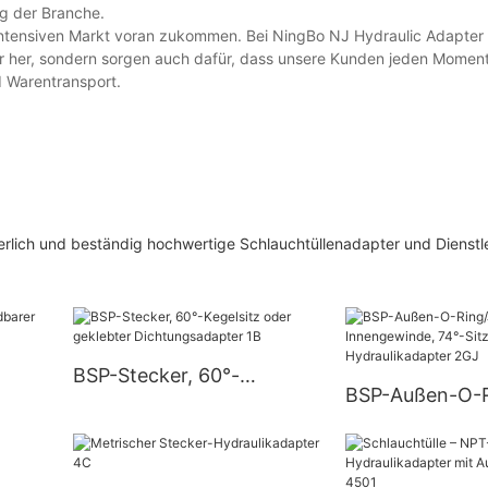
ng der Branche.
 intensiven Markt voran zukommen. Bei NingBo NJ Hydraulic Adapter 
pter her, sondern sorgen auch dafür, dass unsere Kunden jeden Moment
d Warentransport.
erlich und beständig hochwertige Schlauchtüllenadapter und Dienstl
BSP-Stecker, 60°-
BSP-Außen-O-R
Kegelsitz oder geklebter
Innengewinde, 
J
Dichtungsadapter 1B
Hydraulikadapt