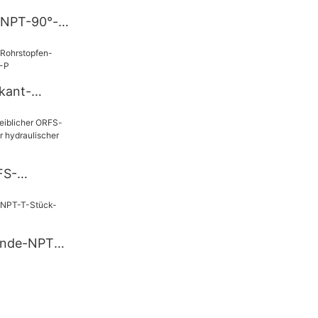
– NPT-90°-
ikadapter
nde 4501
kant-
er 5406-P
FS-
S-
-gerader
Adapter
inde-NPT-
likadapter