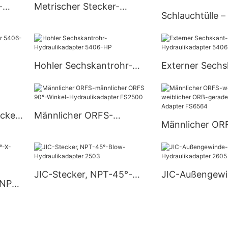
-
Metrischer Stecker-
Schlauchtülle 
Hydraulikadapter 4C
Winkel-Hydraul
mit Außengewi
Hohler Sechskantrohr-
Externer Sechs
06-C
Hydraulikadapter 5406-HP
Rohrstopfen-
Hydraulikadapt
cker-
Männlicher ORFS-
Männlicher OR
2408
männlicher ORFS 90°-
weiblicher ORF
Winkel-Hydraulikadapter
weiblicher ORB
FS2500
hydraulischer 
JIC-Stecker, NPT-45°-
JIC-Außengew
FS6564
 NPT-
Blow-Hydraulikadapter
T-Stück-Hydrau
2503
2605
LL