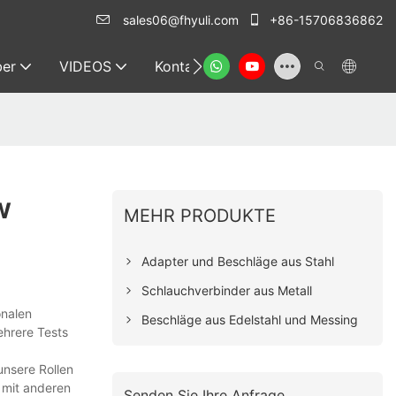
sales06@fhyuli.com
+86-15706836862
er
VIDEOS
Kontakt
w
MEHR PRODUKTE
Adapter und Beschläge aus Stahl
Schlauchverbinder aus Metall
onalen
Beschläge aus Edelstahl und Messing
ehrere Tests
unsere Rollen
 mit anderen
Senden Sie Ihre Anfrage