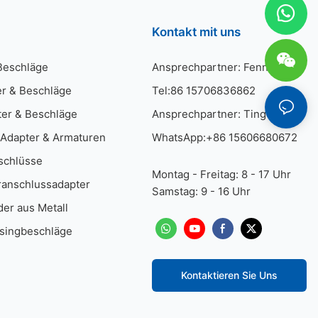
nschluss und
ation in engen
Kontakt mit uns
Schläuchen in
Beschläge
Ansprechpartner: Fenny He
r & Beschläge
Tel:86 15706836862
 wie der Name
guration. Sie
er & Beschläge
Ansprechpartner: Ting He
rerer
nd verzweigen
Adapter & Armaturen
WhatsApp:+86 15606680672
iedene
schlüsse
Montag - Freitag: 8 - 17 Uhr
anschlussadapter
Samstag: 9 - 16 Uhr
er aus Metall
Adapter
erbindung
ssingbeschläge
nenten. Sie
eitsfluss in
ise vier).
Kontaktieren Sie Uns
pter sind in