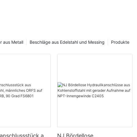
 dabei helfen,
ffen und eine
ikschlauch-
len. Begleiten
reifendes
ehörteile
zial
r aus Metall
Beschläge aus Edelstahl und Messing
Produkte
hlüsse
r Vielzahl von
lle, vom
ft bis hin zur
. Diese
enten und
igkeiten. Eine
icherstellung
kanschlussstück aus
NJ Bördellose
ulikschlauch-