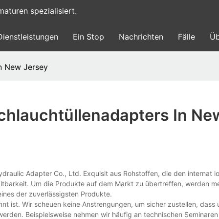
turen spezialisiert.
Dienstleistungen
Ein Stop
Nachrichten
Fälle
Üb
in New Jersey
chlauchtüllenadapters In Ne
ydraulic Adapter Co., Ltd. Exquisit aus Rohstoffen, die den internat i
Haltbarkeit. Um die Produkte auf dem Markt zu übertreffen, werden m
 eines der zuverlässigsten Produkte.
nnt ist. Wir scheuen keine Anstrengungen, um sicher zustellen, dass 
t werden. Beispielsweise nehmen wir häufig an technischen Seminaren