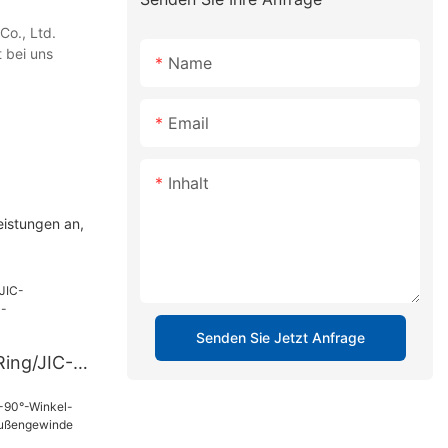
Co., Ltd.
 bei uns
Name
Email
Inhalt
eistungen an,
Senden Sie Jetzt Anfrage
ing/JIC-
74°-Sitz-
er 2GJ