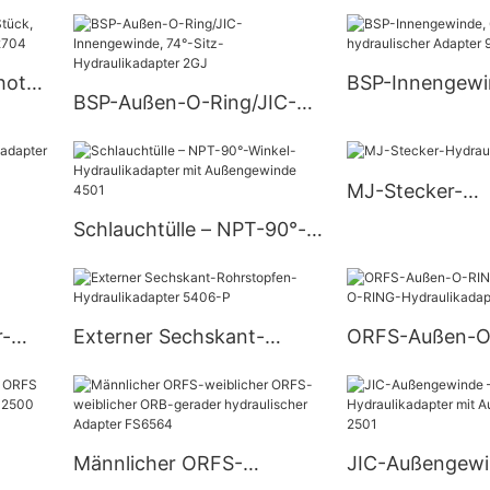
bare
Schlauchversc
Hydraulikanschluss C6801
mit JIC-Innen
-OG
26711
hott-
BSP-Innengewi
BSP-Außen-O-Ring/JIC-
e
Sitzstecker, hy
Innengewinde, 74°-Sitz-
04
Adapter 9B
Hydraulikadapter 2GJ
MJ-Stecker-
Hydraulikadapt
Schlauchtülle – NPT-90°-
Winkel-Hydraulikadapter
mit Außengewinde 4501
r-
Externer Sechskant-
ORFS-Außen-O
06-HP
Rohrstopfen-
RING/BSP-Auß
Hydraulikadapter 5406-P
Hydraulikadapt
Männlicher ORFS-
JIC-Außengewi
-