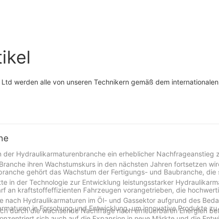
weiblicher ORFS-
90°-Blow-
ter
weiblicher ORB-gerader
Hydraulikadapt
hydraulischer Adapter
Außengewinde
FS6564
ikel
, Ltd werden alle von unseren Technikern gemäß dem internationale
he
 der Hydraulikarmaturenbranche ein erheblicher Nachfrageanstieg 
e Branche ihren Wachstumskurs in den nächsten Jahren fortsetzen wir
branche gehört das Wachstum der Fertigungs- und Baubranche, die 
te in der Technologie zur Entwicklung leistungsstarker Hydraulikarm
 an kraftstoffeffizienten Fahrzeugen vorangetrieben, die hochwert
ge nach Hydraulikarmaturen im Öl- und Gassektor aufgrund des Beda
ikarmaturen in Forschung und Entwicklung, um innovative Produkte zu
auch durch die wachsende Nachfrage nach erneuerbaren Energien bef
nzentriert sich auch auf die Expansion in neue Märkte und die Entw