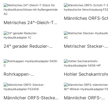
BSP-O-Ring, verstell
Hydraulikanschluss 6801
hydraulische
Verschraubung 1JG9
Männliches ORFS-Sc
Metrisches 24°-Gleich-T-
T-Stück, hydraulisch
Stück für
Verschraubung FS27
Hydraulikanschlüsse mit
Außengewinde AC
24° gerader Reduzier-
Metrischer Stecker-
Hydraulikadapter 1C
Hydraulikadapter 4C
Rohrkappen-
Hohler Sechskantroh
Hydraulikadapter 5406-C
Hydraulikadapter 54
Männlicher ORFS-Stecker-
Männlicher ORFS-
Hydraulikadapter FS2408
männlicher ORFS 90°