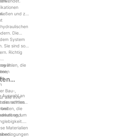
verwendet.
ßen
ikationen
n.
hließen und zu
ht
hydraulischen
dern. Die
us dem System
. Sie sind so
rn. Richtig
n
zuwählen, die
ung in
ten,
denen
die
ten
n
er Bau-,
ße Auswahl an
r alle Ihre
lusses achten
 die nahtlose
beiten, die
n und
barkeit und
 Bedeutung, um
nglebigkeit.
se Materialien
ngsbedingungen
einen