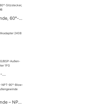
hraubung
gewinde
nde, 60°-
draulischer
er 2408
-
en-O-RING-
er 1FG
nde – NPT-