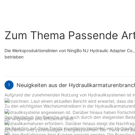
Winkel-Hydraulikadap
FS2500
Zum Thema Passende Art
Die Werksproduktionslinien von NingBo NJ Hydraulic Adapter Co.
betrieben
Neuigkeiten aus der Hydraulikarmaturenbranc
1
Aufgrund der zunehmenden Nutzung von Hydrauliksystemen ist in
verzeichnen. Laut einem aktuellen Bericht wird erwartet, dass di
Zu den wichtigsten Wachstumstreibern in der Hydraulikarmaturen
Hydrauliksysteme angewiesen ist. Darüber hinaus haben Fortschrit
Das Wachstum der Branche wird auch durch den steigenden Bedarf
die langlebiger und effizienter sind.
Hydraulikarmaturen erfordern. Darüber hinaus steigt die Nachfra
Als Reaktion auf diese Trends investieren Hersteller von Hydraul
effizienten und zuverlässigen Energiesystemen. Der Trend wird 
die den Bedürfnissen ihrer Kunden gerecht werden. Die Branche ko