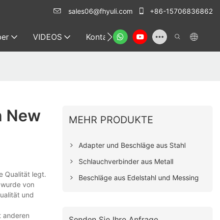
sales06@fhyuli.com
+86-15706836862
er
VIDEOS
Kontakt
n New
MEHR PRODUKTE
Adapter und Beschläge aus Stahl
Schlauchverbinder aus Metall
 Qualität legt.
Beschläge aus Edelstahl und Messing
t wurde von
ualität und
t anderen
Senden Sie Ihre Anfrage